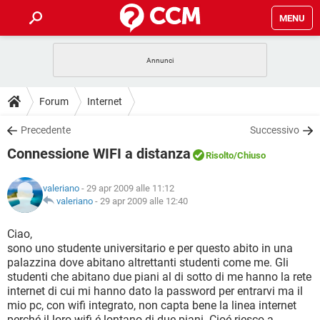
MENU
HOME
COVID-19
GAMING
GUIDE
Forum
Internet
INTRATTENIMENTO
ANDROID
COVID-19
GAMING
DOWNLOAD
Precedente
Successivo
iOS
WINDOWS 10
INTRATTENIMENTO
ANDROID
Connessione WIFI a distanza
INSTAGRAM
COVID-19
WHATSAPP
GAMING
Risolto
/Chiuso
FORUM
iOS
WINDOWS 10
TIKTOK
INTRATTENIMENTO
FACEBOOK
ANDROID
valeriano
- 29 apr 2009 alle 11:12
INSTAGRAM
COVID-19
WHATSAPP
GAMING
GLOSSARIO
valeriano
-
29 apr 2009 alle 12:40
HARDWARE
iOS
WINDOWS 10
TIKTOK
INTRATTENIMENTO
FACEBOOK
ANDROID
INSTAGRAM
COVID-19
WHATSAPP
GAMING
Ciao,
HARDWARE
iOS
WINDOWS 10
sono uno studente universitario e per questo abito in una
TIKTOK
INTRATTENIMENTO
FACEBOOK
ANDROID
palazzina dove abitano altrettanti studenti come me. Gli
INSTAGRAM
WHATSAPP
studenti che abitano due piani al di sotto di me hanno la rete
HARDWARE
iOS
WINDOWS 10
TIKTOK
FACEBOOK
internet di cui mi hanno dato la password per entrarvi ma il
INSTAGRAM
WHATSAPP
mio pc, con wifi integrato, non capta bene la linea internet
HARDWARE
perché il loro wifi é lontano di due piani. Cioé riesco a