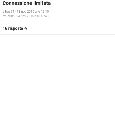
Connessione limitata
albus94
-
18 nov 2015 alle 12:10
n00r
-
24 nov 2015 alle 16:43
16 risposte