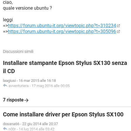
ciao,
quale versione ubuntu ?
leggi
=>
https://forum.ubuntu-it.org/viewtopic.php?t=310234
=>
https://forum.ubuntu-it.org/viewtopic.php?t=305096
Discussioni simili
Installare stampante Epson Stylus SX130 senza
il CD
laagiusi
-
16 mar 2015 alle 16:18
avventuriera
-
17 mag 2016 alle 00:05
7 risposte
Come installare driver per Epson Stylus SX100
dosana66
-
22 giu 2014 alle 20:37
n00r
-
14 lug 2014 alle 03:42