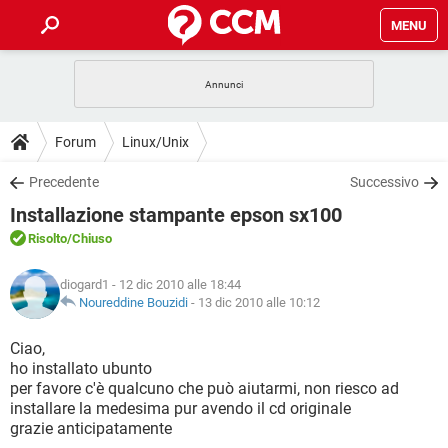
MENU
HOME
COVID-19
GAMING
GUIDE
Forum
Linux/Unix
INTRATTENIMENTO
ANDROID
COVID-19
GAMING
DOWNLOAD
Precedente
Successivo
iOS
WINDOWS 10
INTRATTENIMENTO
ANDROID
Installazione stampante epson sx100
INSTAGRAM
COVID-19
WHATSAPP
GAMING
FORUM
iOS
WINDOWS 10
Risolto
/Chiuso
TIKTOK
INTRATTENIMENTO
FACEBOOK
ANDROID
INSTAGRAM
COVID-19
WHATSAPP
GAMING
GLOSSARIO
HARDWARE
iOS
diogard1
- 12 dic 2010 alle 18:44
WINDOWS 10
TIKTOK
INTRATTENIMENTO
FACEBOOK
ANDROID
Noureddine Bouzidi
-
13 dic 2010 alle 10:12
INSTAGRAM
COVID-19
WHATSAPP
GAMING
HARDWARE
iOS
WINDOWS 10
Ciao,
TIKTOK
INTRATTENIMENTO
FACEBOOK
ANDROID
ho installato ubunto
INSTAGRAM
WHATSAPP
per favore c'è qualcuno che può aiutarmi, non riesco ad
HARDWARE
iOS
WINDOWS 10
TIKTOK
FACEBOOK
installare la medesima pur avendo il cd originale
INSTAGRAM
WHATSAPP
grazie anticipatamente
HARDWARE