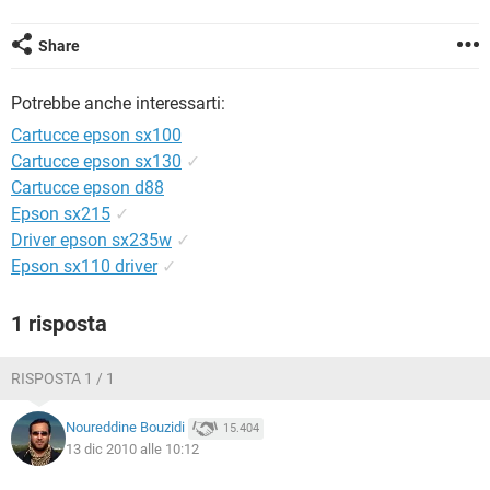
TIKTOK
FACEBOOK
HARDWARE
Share
Potrebbe anche interessarti:
Cartucce epson sx100
Cartucce epson sx130
✓
Cartucce epson d88
Epson sx215
✓
Driver epson sx235w
✓
Epson sx110 driver
✓
1 risposta
RISPOSTA 1 / 1
Noureddine Bouzidi
15.404
13 dic 2010 alle 10:12