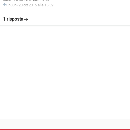
n00r
-
20 ott 2015 alle 15:52
1 risposta