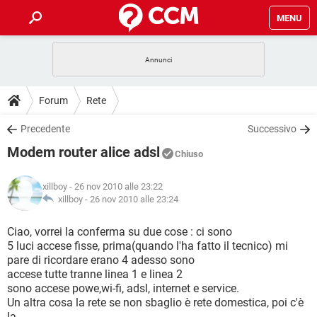
MENU
HOME
COVID-19
GAMING
GUIDE
Forum
Rete
INTRATTENIMENTO
ANDROID
COVID-19
GAMING
DOWNLOAD
Precedente
Successivo
iOS
WINDOWS 10
INTRATTENIMENTO
ANDROID
Modem router alice adsl
INSTAGRAM
COVID-19
WHATSAPP
GAMING
Chiuso
FORUM
iOS
WINDOWS 10
TIKTOK
INTRATTENIMENTO
FACEBOOK
ANDROID
xillboy
- 26 nov 2010 alle 23:22
INSTAGRAM
COVID-19
WHATSAPP
GAMING
GLOSSARIO
xillboy -
26 nov 2010 alle 23:24
HARDWARE
iOS
WINDOWS 10
TIKTOK
INTRATTENIMENTO
FACEBOOK
ANDROID
INSTAGRAM
COVID-19
WHATSAPP
GAMING
Ciao, vorrei la conferma su due cose : ci sono
HARDWARE
iOS
WINDOWS 10
5 luci accese fisse, prima(quando l'ha fatto il tecnico) mi
TIKTOK
INTRATTENIMENTO
FACEBOOK
ANDROID
pare di ricordare erano 4 adesso sono
INSTAGRAM
WHATSAPP
accese tutte tranne linea 1 e linea 2
HARDWARE
iOS
WINDOWS 10
TIKTOK
FACEBOOK
sono accese powe,wi-fi, adsl, internet e service.
INSTAGRAM
WHATSAPP
Un altra cosa la rete se non sbaglio è rete domestica, poi c'è
HARDWARE
la