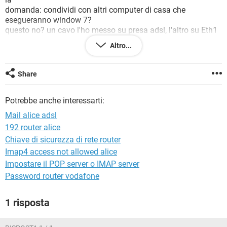
TIKTOK
FACEBOOK
domanda: condividi con altri computer di casa che
esegueranno window 7?
HARDWARE
questo no? un cavo l'ho messo su presa adsl, l'altro su Eth1
ho sbagliato qualcosa? pkè mi pare di ricordare che le luci
Altro...
erano 4
Share
Potrebbe anche interessarti:
Mail alice adsl
192 router alice
Chiave di sicurezza di rete router
Imap4 access not allowed alice
Impostare il POP server o IMAP server
Password router vodafone
1 risposta