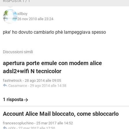
RISPOSTA 1 / 1
xillboy
26 nov 2010 alle 23:24
pke' ho dovuto cambiarlo phè lampeggiava spesso
Discussioni simili
apertura porte emule con modem alice
adsl2+wifi N tecnicolor
fastnetrock
-
28 ago 2014 alle 09:05
Casamarce
-
29 ago 2014 alle 14:38
1 risposta
Account Alice Mail bloccato, come sbloccarlo
francescopluchino
-
25 mar 2017 alle 14:52
n00r
-
27 mar 2017 alle 17:50