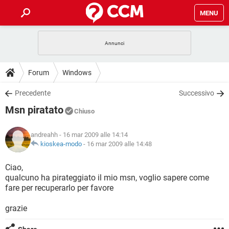
MENU
HOME
COVID-19
GAMING
GUIDE
Forum
Windows
INTRATTENIMENTO
ANDROID
COVID-19
GAMING
DOWNLOAD
Precedente
Successivo
iOS
WINDOWS 10
INTRATTENIMENTO
ANDROID
Msn piratato
INSTAGRAM
COVID-19
WHATSAPP
GAMING
Chiuso
FORUM
iOS
WINDOWS 10
TIKTOK
INTRATTENIMENTO
FACEBOOK
ANDROID
andreahh
- 16 mar 2009 alle 14:14
INSTAGRAM
COVID-19
WHATSAPP
GAMING
GLOSSARIO
kioskea-modo
-
16 mar 2009 alle 14:48
HARDWARE
iOS
WINDOWS 10
TIKTOK
INTRATTENIMENTO
FACEBOOK
ANDROID
INSTAGRAM
COVID-19
WHATSAPP
GAMING
Ciao,
HARDWARE
iOS
WINDOWS 10
qualcuno ha pirateggiato il mio msn, voglio sapere come
TIKTOK
INTRATTENIMENTO
FACEBOOK
ANDROID
fare per recuperarlo per favore
INSTAGRAM
WHATSAPP
HARDWARE
iOS
WINDOWS 10
TIKTOK
FACEBOOK
grazie
INSTAGRAM
WHATSAPP
HARDWARE