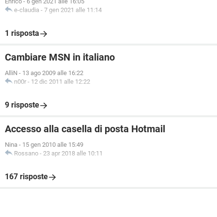
Enrico
-
6 gen 2021 alle 16:05
e-claudia
-
7 gen 2021 alle 11:14
1 risposta
Cambiare MSN in italiano
AlliN
-
13 ago 2009 alle 16:22
n00r
-
12 dic 2011 alle 12:22
9 risposte
Accesso alla casella di posta Hotmail
Nina
-
15 gen 2010 alle 15:49
Rossano
-
23 apr 2018 alle 10:11
167 risposte