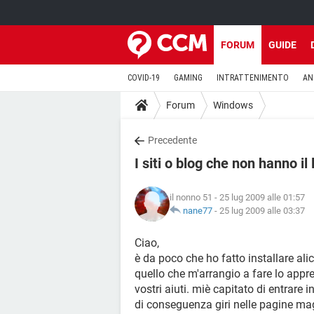
FORUM
GUIDE
COVID-19
GAMING
INTRATTENIMENTO
AN
Forum
Windows
Precedente
I siti o blog che non hanno il 
il nonno 51
- 25 lug 2009 alle 01:57
nane77
-
25 lug 2009 alle 03:37
Ciao,
è da poco che ho fatto installare ali
quello che m'arrangio a fare lo appre
vostri aiuti. miè capitato di entrare in
di conseguenza giri nelle pagine maga