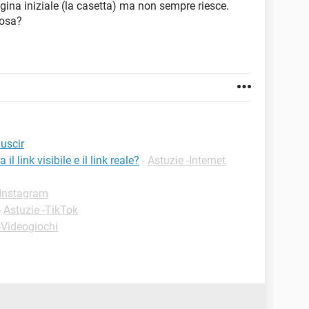
pagina iniziale (la casetta) ma non sempre riesce.
cosa?
 uscir
l link visibile e il link reale?
-
Astuzie -Internet
-Instagram
-
Astuzie -TikTok
-Videogiochi