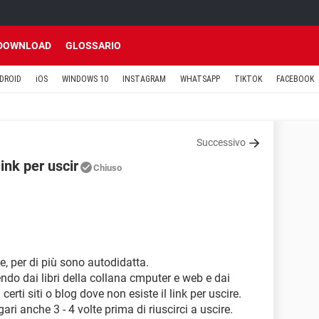
DOWNLOAD
GLOSSARIO
DROID
iOS
WINDOWS 10
INSTAGRAM
WHATSAPP
TIKTOK
FACEBOOK
Successivo
link per uscir
Chiuso
ce, per di più sono autodidatta.
ndo dai libri della collana cmputer e web e dai
 certi siti o blog dove non esiste il link per uscire.
ri anche 3 - 4 volte prima di riuscirci a uscire.