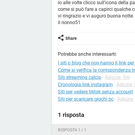
io alle volte clicco sull'icona della 
come si può fare a capirci qualche 
vi ringrazio e vi auguro buona notte.
il nonno51
Share
Potrebbe anche interessarti:
I siti o blog che non hanno il link per
Come si verifica la corrispondenza tra i
Siti streaming calcio
-
Astuzie -Siti
Cronologia link instagram
-
Astuzie 
Siti per vedere tiktok senza account
Siti per scaricare giochi pc
-
Astuzie 
1 risposta
RISPOSTA 1 / 1