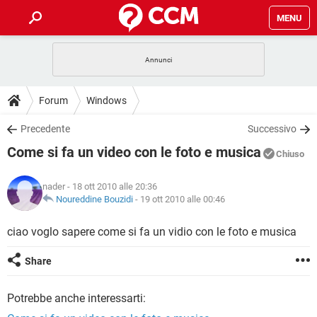
MENU
HOME
COVID-19
GAMING
GUIDE
Forum
Windows
INTRATTENIMENTO
ANDROID
COVID-19
GAMING
DOWNLOAD
Precedente
Successivo
iOS
WINDOWS 10
INTRATTENIMENTO
ANDROID
Come si fa un video con le foto e musica
INSTAGRAM
COVID-19
WHATSAPP
GAMING
Chiuso
FORUM
iOS
WINDOWS 10
TIKTOK
INTRATTENIMENTO
FACEBOOK
ANDROID
nader
- 18 ott 2010 alle 20:36
INSTAGRAM
COVID-19
WHATSAPP
GAMING
GLOSSARIO
Noureddine Bouzidi
-
19 ott 2010 alle 00:46
HARDWARE
iOS
WINDOWS 10
TIKTOK
INTRATTENIMENTO
FACEBOOK
ANDROID
INSTAGRAM
COVID-19
WHATSAPP
GAMING
ciao voglo sapere come si fa un vidio con le foto e musica
HARDWARE
iOS
WINDOWS 10
TIKTOK
INTRATTENIMENTO
FACEBOOK
ANDROID
Share
INSTAGRAM
WHATSAPP
HARDWARE
iOS
WINDOWS 10
TIKTOK
FACEBOOK
Potrebbe anche interessarti:
INSTAGRAM
WHATSAPP
HARDWARE