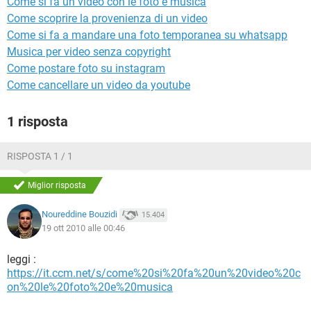
Come si fa un video con le foto e musica
TIKTOK
FACEBOOK
Come scoprire la provenienza di un video
HARDWARE
Come si fa a mandare una foto temporanea su whatsapp
Musica per video senza copyright
Come postare foto su instagram
Come cancellare un video da youtube
1 risposta
RISPOSTA 1 / 1
Miglior risposta
Noureddine Bouzidi
15.404
19 ott 2010 alle 00:46
leggi :
https://it.ccm.net/s/come%20si%20fa%20un%20video%20c
on%20le%20foto%20e%20musica