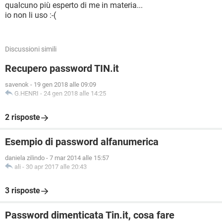
qualcuno più esperto di me in materia...
io non li uso :-(
Discussioni simili
Recupero password TIN.it
savenok
-
19 gen 2018 alle 09:09
G.HENRI
-
24 gen 2018 alle 14:25
2 risposte
Esempio di password alfanumerica
daniela zilindo
-
7 mar 2014 alle 15:57
ali
-
30 apr 2017 alle 20:43
3 risposte
Password dimenticata Tin.it, cosa fare