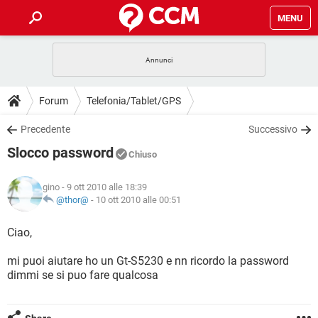
MENU
HOME
COVID-19
GAMING
GUIDE
Forum
Telefonia/Tablet/GPS
INTRATTENIMENTO
ANDROID
COVID-19
GAMING
DOWNLOAD
Precedente
Successivo
iOS
WINDOWS 10
INTRATTENIMENTO
ANDROID
Slocco password
INSTAGRAM
COVID-19
WHATSAPP
GAMING
Chiuso
FORUM
iOS
WINDOWS 10
TIKTOK
INTRATTENIMENTO
FACEBOOK
ANDROID
gino
- 9 ott 2010 alle 18:39
INSTAGRAM
COVID-19
WHATSAPP
GAMING
GLOSSARIO
@thor@
-
10 ott 2010 alle 00:51
HARDWARE
iOS
WINDOWS 10
TIKTOK
INTRATTENIMENTO
FACEBOOK
ANDROID
INSTAGRAM
COVID-19
WHATSAPP
GAMING
Ciao,
HARDWARE
iOS
WINDOWS 10
TIKTOK
INTRATTENIMENTO
FACEBOOK
ANDROID
mi puoi aiutare ho un Gt-S5230 e nn ricordo la password
INSTAGRAM
WHATSAPP
dimmi se si puo fare qualcosa
HARDWARE
iOS
WINDOWS 10
TIKTOK
FACEBOOK
INSTAGRAM
WHATSAPP
HARDWARE