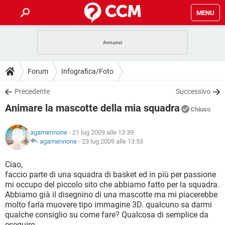
MENU
HOME
COVID-19
GAMING
GUIDE
Forum
Infografica/Foto
INTRATTENIMENTO
ANDROID
COVID-19
GAMING
DOWNLOAD
Precedente
Successivo
iOS
WINDOWS 10
INTRATTENIMENTO
ANDROID
Animare la mascotte della mia squadra
INSTAGRAM
COVID-19
WHATSAPP
GAMING
Chiuso
FORUM
iOS
WINDOWS 10
TIKTOK
INTRATTENIMENTO
FACEBOOK
ANDROID
agamennone
- 21 lug 2009 alle 13:39
INSTAGRAM
COVID-19
WHATSAPP
GAMING
GLOSSARIO
agamennone
-
23 lug 2009 alle 13:53
HARDWARE
iOS
WINDOWS 10
TIKTOK
INTRATTENIMENTO
FACEBOOK
ANDROID
INSTAGRAM
COVID-19
WHATSAPP
GAMING
Ciao,
HARDWARE
iOS
WINDOWS 10
faccio parte di una squadra di basket ed in più per passione
TIKTOK
INTRATTENIMENTO
FACEBOOK
ANDROID
mi occupo del piccolo sito che abbiamo fatto per la squadra.
INSTAGRAM
WHATSAPP
Abbiamo già il disegnino di una mascotte ma mi piacerebbe
HARDWARE
iOS
WINDOWS 10
TIKTOK
FACEBOOK
molto farla muovere tipo immagine 3D. qualcuno sa darmi
INSTAGRAM
WHATSAPP
qualche consiglio su come fare? Qualcosa di semplice da
HARDWARE
eseguire...