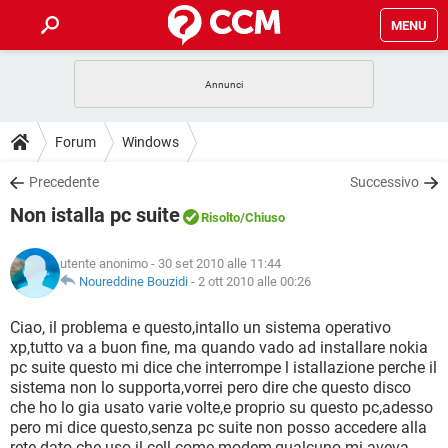
MENU
HOME
COVID-19
GAMING
GUIDE
Forum
Windows
INTRATTENIMENTO
ANDROID
COVID-19
GAMING
DOWNLOAD
Precedente
Successivo
iOS
WINDOWS 10
INTRATTENIMENTO
ANDROID
Non istalla pc suite
INSTAGRAM
COVID-19
WHATSAPP
GAMING
Risolto
/Chiuso
FORUM
iOS
WINDOWS 10
TIKTOK
INTRATTENIMENTO
FACEBOOK
ANDROID
utente anonimo
- 30 set 2010 alle 11:44
INSTAGRAM
COVID-19
WHATSAPP
GAMING
GLOSSARIO
Noureddine Bouzidi
-
2 ott 2010 alle 00:26
HARDWARE
iOS
WINDOWS 10
TIKTOK
INTRATTENIMENTO
FACEBOOK
ANDROID
INSTAGRAM
COVID-19
WHATSAPP
GAMING
Ciao, il problema e questo,intallo un sistema operativo
HARDWARE
iOS
WINDOWS 10
xp,tutto va a buon fine, ma quando vado ad installare nokia
TIKTOK
INTRATTENIMENTO
FACEBOOK
ANDROID
pc suite questo mi dice che interrompe l istallazione perche il
INSTAGRAM
WHATSAPP
sistema non lo supporta,vorrei pero dire che questo disco
HARDWARE
iOS
WINDOWS 10
TIKTOK
FACEBOOK
che ho lo gia usato varie volte,e proprio su questo pc,adesso
INSTAGRAM
WHATSAPP
pero mi dice questo,senza pc suite non posso accedere alla
HARDWARE
rete dato che uso il cell come modem,qualcuno mi aveva