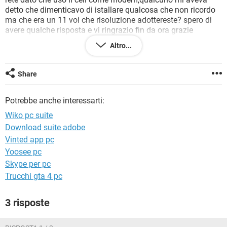
TIKTOK
FACEBOOK
detto che dimenticavo di istallare qualcosa che non ricordo
ma che era un 11 voi che risoluzione adottereste? spero di
HARDWARE
avere qualche risposta e vi ringrazio fin da ora grazie
Altro...
Share
Potrebbe anche interessarti:
Wiko pc suite
Download suite adobe
Vinted app pc
Yoosee pc
Skype per pc
Trucchi gta 4 pc
3 risposte