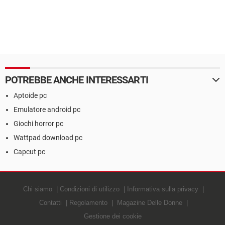
POTREBBE ANCHE INTERESSARTI
Aptoide pc
Emulatore android pc
Giochi horror pc
Wattpad download pc
Capcut pc
Chi siamo
Condizioni di utilizzo
Informativa sulla privacy
Contatti
Regolamento
Magazine Delle Donne
Gestione dei cookie