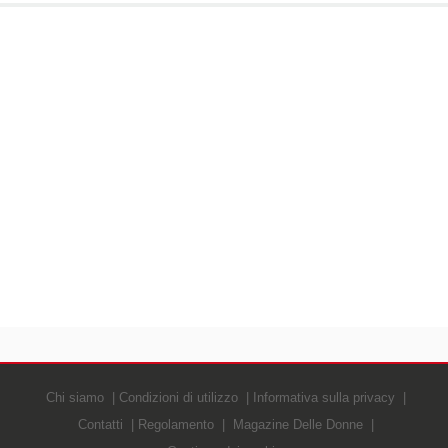
Chi siamo
Condizioni di utilizzo
Informativa sulla privacy
Contatti
Regolamento
Magazine Delle Donne