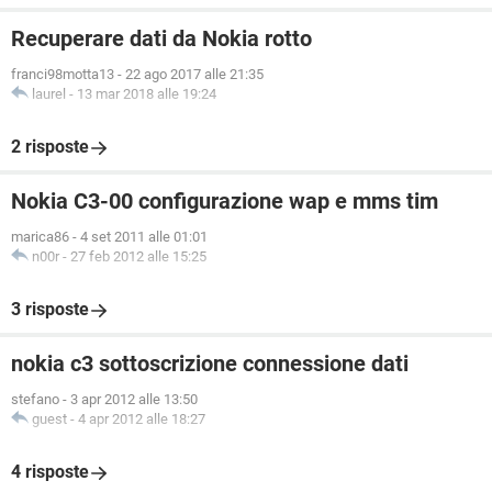
Recuperare dati da Nokia rotto
franci98motta13
-
22 ago 2017 alle 21:35
laurel
-
13 mar 2018 alle 19:24
2 risposte
Nokia C3-00 configurazione wap e mms tim
marica86
-
4 set 2011 alle 01:01
n00r
-
27 feb 2012 alle 15:25
3 risposte
nokia c3 sottoscrizione connessione dati
stefano
-
3 apr 2012 alle 13:50
guest
-
4 apr 2012 alle 18:27
4 risposte