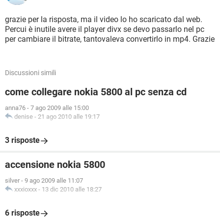
grazie per la risposta, ma il video lo ho scaricato dal web.
Percui è inutile avere il player divx se devo passarlo nel pc
per cambiare il bitrate, tantovaleva convertirlo in mp4. Grazie
Discussioni simili
come collegare nokia 5800 al pc senza cd
anna76
-
7 ago 2009 alle 15:00
denise
-
21 ago 2010 alle 19:17
3 risposte
accensione nokia 5800
silver
-
9 ago 2009 alle 11:07
xxxioxxx
-
13 dic 2010 alle 18:27
6 risposte