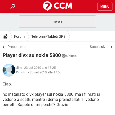
MENU
HOME
COVID-19
GAMING
GUIDE
Forum
Telefonia/Tablet/GPS
INTRATTENIMENTO
ANDROID
COVID-19
GAMING
DOWNLOAD
Precedente
Successivo
iOS
WINDOWS 10
INTRATTENIMENTO
ANDROID
Player divx su nokia 5800
INSTAGRAM
COVID-19
WHATSAPP
GAMING
Chiuso
FORUM
iOS
WINDOWS 10
TIKTOK
INTRATTENIMENTO
FACEBOOK
ANDROID
slim
- 23 set 2010 alle 18:25
INSTAGRAM
COVID-19
WHATSAPP
GAMING
GLOSSARIO
slim -
25 set 2010 alle 17:58
HARDWARE
iOS
WINDOWS 10
TIKTOK
INTRATTENIMENTO
FACEBOOK
ANDROID
INSTAGRAM
COVID-19
WHATSAPP
GAMING
Ciao,
HARDWARE
iOS
WINDOWS 10
TIKTOK
INTRATTENIMENTO
FACEBOOK
ANDROID
ho installato divx player sul nokia 5800, ma i filmati si
INSTAGRAM
WHATSAPP
vedono a scatti, mentre i demo preinstallati si vedono
HARDWARE
iOS
WINDOWS 10
TIKTOK
FACEBOOK
perfetti. Sapete dirmi perchè? Grazie
INSTAGRAM
WHATSAPP
HARDWARE