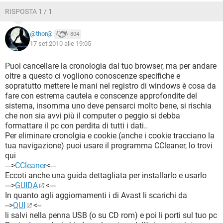
RISPOSTA 1 / 1
@thor@
804
17 set 2010 alle 19:05
Puoi cancellare la cronologia dal tuo browser, ma per andare
oltre a questo ci vogliono conoscenze specifiche e
sopratutto mettere le mani nel registro di windows è cosa da
fare con estrema cautela e conscenze approfondite del
sistema, insomma uno deve pensarci molto bene, si rischia
che non sia avvi più il computer o peggio si debba
formattare il pc con perdita di tutti i dati..
Per eliminare cronolgia e cookie (anche i cookie tracciano la
tua navigazione) puoi usare il programma CCleaner, lo trovi
qui
--->
CCleaner
<---
Eccoti anche una guida dettagliata per installarlo e usarlo
--->
GUIDA
<---
In quanto agli aggiornamenti i di Avast li scarichi da
-->
QUI
<--
li salvi nella penna USB (o su CD rom) e poi li porti sul tuo pc