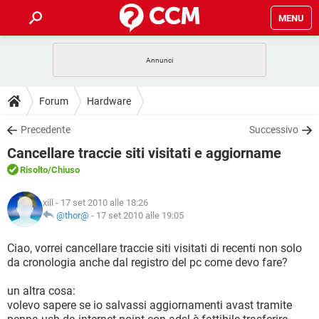
MENU
HOME
COVID-19
GAMING
GUIDE
Forum
Hardware
INTRATTENIMENTO
ANDROID
COVID-19
GAMING
DOWNLOAD
Precedente
Successivo
iOS
WINDOWS 10
INTRATTENIMENTO
ANDROID
Cancellare traccie siti visitati e aggiorname
INSTAGRAM
COVID-19
WHATSAPP
GAMING
FORUM
iOS
WINDOWS 10
Risolto
/Chiuso
TIKTOK
INTRATTENIMENTO
FACEBOOK
ANDROID
INSTAGRAM
COVID-19
WHATSAPP
GAMING
GLOSSARIO
HARDWARE
iOS
xill
- 17 set 2010 alle 18:26
WINDOWS 10
TIKTOK
INTRATTENIMENTO
FACEBOOK
ANDROID
@thor@
-
17 set 2010 alle 19:05
INSTAGRAM
COVID-19
WHATSAPP
GAMING
HARDWARE
iOS
WINDOWS 10
Ciao, vorrei cancellare traccie siti visitati di recenti non solo
TIKTOK
INTRATTENIMENTO
FACEBOOK
ANDROID
da cronologia anche dal registro del pc come devo fare?
INSTAGRAM
WHATSAPP
HARDWARE
iOS
WINDOWS 10
TIKTOK
FACEBOOK
un altra cosa:
INSTAGRAM
WHATSAPP
volevo sapere se io salvassi aggiornamenti avast tramite
HARDWARE