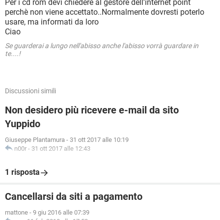
Per i cd rom devi chiedere al gestore dell'internet point
perchè non viene accettato..Normalmente dovresti poterlo
usare, ma informati da loro
Ciao
Se guarderai a lungo nell'abisso anche l'abisso vorrà guardare in
te....!
Discussioni simili
Non desidero più ricevere e-mail da sito
Yuppido
Giuseppe Plantamura
-
31 ott 2017 alle 10:19
n00r
-
31 ott 2017 alle 12:43
1 risposta
Cancellarsi da siti a pagamento
mattone
-
9 giu 2016 alle 07:39