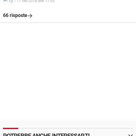
r.g.
-
11 feb 2018 alle 17:53
66 risposte
POTREBBE ANCHE INTERESSARTI