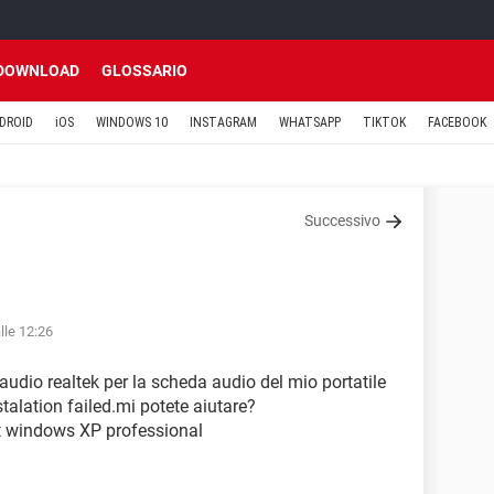
DOWNLOAD
GLOSSARIO
DROID
iOS
WINDOWS 10
INSTAGRAM
WHATSAPP
TIKTOK
FACEBOOK
Successivo
lle 12:26
 audio realtek per la scheda audio del mio portatile
alation failed.mi potete aiutare?
ft windows XP professional