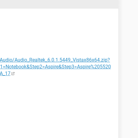
Audio/Audio_Realtek_6.0.1.5449_Vistax86x64.zip?
1=Notebook&Step2=Aspire&Step3=Aspire%205520
A_17