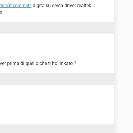
ps://it.ccm.net/
digita su cerca driver realtek li
ao
iver prima di quello che ti ho linkato ?