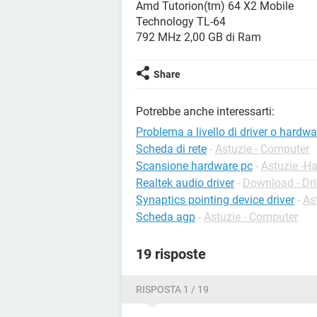
Amd Tutorion(tm) 64 X2 Mobile
Technology TL-64
792 MHz 2,00 GB di Ram
Share
Potrebbe anche interessarti:
Problema a livello di driver o hardwa
Scheda di rete
-
Astuzie - Computer
Scansione hardware pc
-
Astuzie -H
Realtek audio driver
-
Download - Dri
Synaptics pointing device driver
-
As
Scheda agp
-
Astuzie - Computer
19 risposte
RISPOSTA 1 / 19