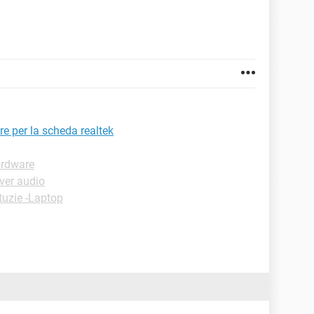
re per la scheda realtek
ardware
ver audio
tuzie -Laptop