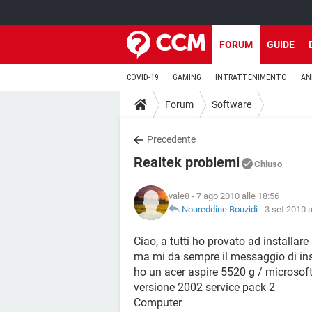
FORUM
GUIDE
COVID-19
GAMING
INTRATTENIMENTO
AN
Forum
Software
Precedente
Realtek problemi
Chiuso
vale8
- 7 ago 2010 alle 18:56
Noureddine Bouzidi
-
3 set 2010 a
Ciao, a tutti ho provato ad installare
ma mi da sempre il messaggio di inst
ho un acer aspire 5520 g / microso
versione 2002 service pack 2
Computer