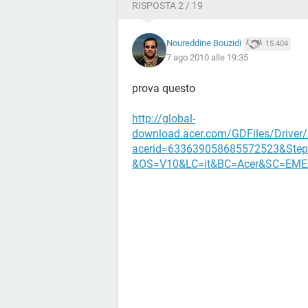
RISPOSTA 2 / 19
Noureddine Bouzidi
15.404
7 ago 2010 alle 19:35
prova questo
http://global-
download.acer.com/GDFiles/Driver/
acerid=633639058685572523&Step
&OS=V10&LC=it&BC=Acer&SC=EME