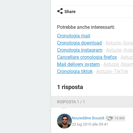
Share
Potrebbe anche interessarti:
Cronologia mail
Cronologia download
-
Astuzie -Goo
Cronologia instagram
-
Astuzie -Ins
Cancellare cronologia firefox
-
Astuzi
Mail delivery system
-
Astuzie -Spa
Cronologia tiktok
-
Astuzie -TikTok
1 risposta
RISPOSTA 1 / 1
Noureddine Bouzidi
15.404
23 lug 2010 alle 09:41