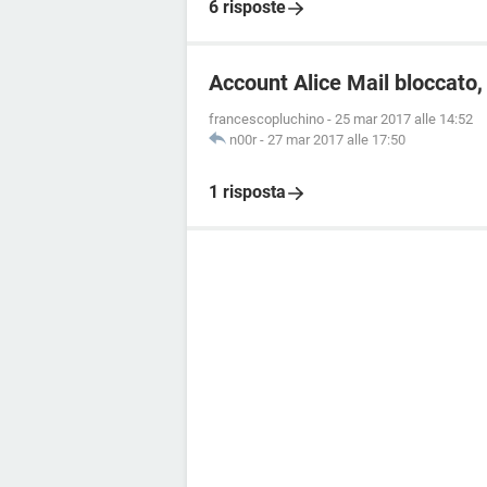
6 risposte
Account Alice Mail bloccato,
francescopluchino
-
25 mar 2017 alle 14:52
n00r
-
27 mar 2017 alle 17:50
1 risposta