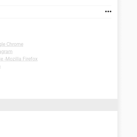
gle Chrome
tagram
e -Mozilla Firefox
m