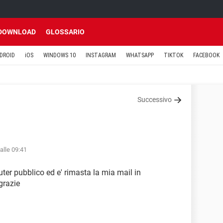
DOWNLOAD
GLOSSARIO
DROID
iOS
WINDOWS 10
INSTAGRAM
WHATSAPP
TIKTOK
FACEBOOK
Successivo
alle 09:41
er pubblico ed e' rimasta la mia mail in
grazie