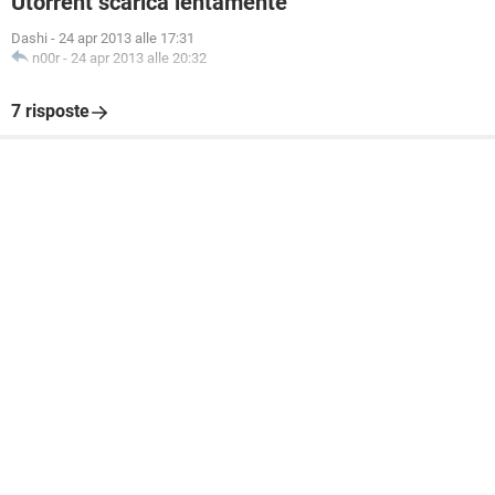
Utorrent scarica lentamente
Dashi
-
24 apr 2013 alle 17:31
n00r
-
24 apr 2013 alle 20:32
7 risposte