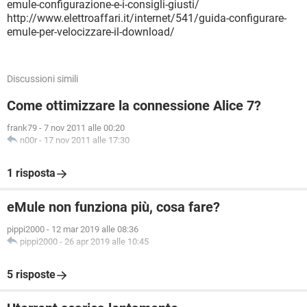
emule-configurazione-e-i-consigli-giusti/
http://www.elettroaffari.it/internet/541/guida-configurare-
emule-per-velocizzare-il-download/
Discussioni simili
Come ottimizzare la connessione Alice 7?
frank79
-
7 nov 2011 alle 00:20
n00r
-
17 nov 2011 alle 17:30
1 risposta
eMule non funziona più, cosa fare?
pippi2000
-
12 mar 2019 alle 08:36
pippi2000
-
26 apr 2019 alle 10:45
5 risposte