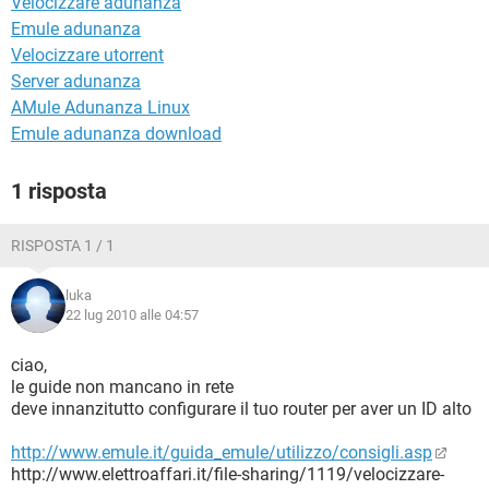
Velocizzare adunanza
TIKTOK
FACEBOOK
Emule adunanza
HARDWARE
Velocizzare utorrent
Server adunanza
AMule Adunanza Linux
Emule adunanza download
1 risposta
RISPOSTA 1 / 1
luka
22 lug 2010 alle 04:57
ciao,
le guide non mancano in rete
deve innanzitutto configurare il tuo router per aver un ID alto
http://www.emule.it/guida_emule/utilizzo/consigli.asp
http://www.elettroaffari.it/file-sharing/1119/velocizzare-