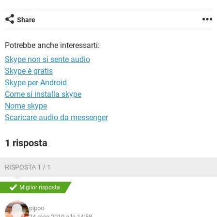
TIKTOK
FACEBOOK
HARDWARE
Share
Potrebbe anche interessarti:
Skype non si sente audio
Skype è gratis
Skype per Android
Come si installa skype
Nome skype
Scaricare audio da messenger
1 risposta
RISPOSTA 1 / 1
Miglior risposta
pippo
24 mag 2010 alle 14:58