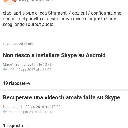
ciao, apri skype clicca Strumenti / opzioni / configurazione
audio... nel panello di destra prova diverse impostazione
scegliendo l'output audio
Discussioni simili
Non riesco a installare Skype su Android
Mase'
-
30 mar 2017 alle 10:43
n00r
-
5 apr 2017 alle 11:05
19 risposte
Recuperare una videochiamata fatta su Skype
francesco_f
-
22 giu 2016 alle 18:02
n00r
-
22 giu 2016 alle 18:13
1 risposta