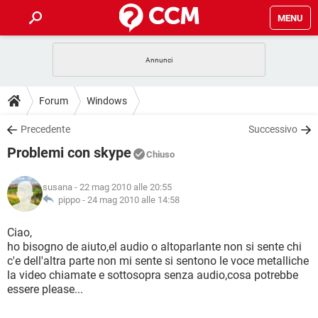
MENU
HOME
COVID-19
GAMING
GUIDE
Forum
Windows
INTRATTENIMENTO
ANDROID
COVID-19
GAMING
DOWNLOAD
Precedente
Successivo
iOS
WINDOWS 10
INTRATTENIMENTO
ANDROID
Problemi con skype
INSTAGRAM
COVID-19
WHATSAPP
GAMING
Chiuso
FORUM
iOS
WINDOWS 10
TIKTOK
INTRATTENIMENTO
FACEBOOK
ANDROID
susana
- 22 mag 2010 alle 20:55
INSTAGRAM
COVID-19
WHATSAPP
GAMING
GLOSSARIO
pippo -
24 mag 2010 alle 14:58
HARDWARE
iOS
WINDOWS 10
TIKTOK
INTRATTENIMENTO
FACEBOOK
ANDROID
INSTAGRAM
COVID-19
WHATSAPP
GAMING
Ciao,
HARDWARE
iOS
WINDOWS 10
ho bisogno de aiuto,el audio o altoparlante non si sente chi
TIKTOK
INTRATTENIMENTO
FACEBOOK
ANDROID
c'e dell'altra parte non mi sente si sentono le voce metalliche
INSTAGRAM
WHATSAPP
la video chiamate e sottosopra senza audio,cosa potrebbe
HARDWARE
iOS
WINDOWS 10
TIKTOK
FACEBOOK
essere please...
INSTAGRAM
WHATSAPP
HARDWARE