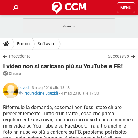
MENU
HOME
COVID-19
GAMING
GUIDE
Forum
Software
INTRATTENIMENTO
ANDROID
COVID-19
GAMING
DOWNLOAD
Precedente
Successivo
iOS
WINDOWS 10
INTRATTENIMENTO
ANDROID
I video non si caricano più su YouTube e FB!
INSTAGRAM
COVID-19
WHATSAPP
GAMING
FORUM
iOS
WINDOWS 10
Chiuso
TIKTOK
INTRATTENIMENTO
FACEBOOK
ANDROID
INSTAGRAM
COVID-19
WHATSAPP
GAMING
GLOSSARIO
HARDWARE
iOS
jloved
- 3 mag 2010 alle 13:48
WINDOWS 10
TIKTOK
INTRATTENIMENTO
FACEBOOK
ANDROID
Noureddine Bouzidi
-
4 mag 2010 alle 17:30
INSTAGRAM
COVID-19
WHATSAPP
GAMING
HARDWARE
iOS
WINDOWS 10
Riformulo la domanda, casomai non fossi stato chiaro
TIKTOK
INTRATTENIMENTO
FACEBOOK
ANDROID
precedentemente: Tutto d'un tratto , cosa che prima
INSTAGRAM
WHATSAPP
regolarmente avveniva, poi non sono riuscito più a caricare i
HARDWARE
iOS
WINDOWS 10
TIKTOK
FACEBOOK
miei video su You Tube e su Facebook. Tralaltro anche le
INSTAGRAM
WHATSAPP
foto nn riuscivo più a caricare su FB, problema poi risolto
HARDWARE