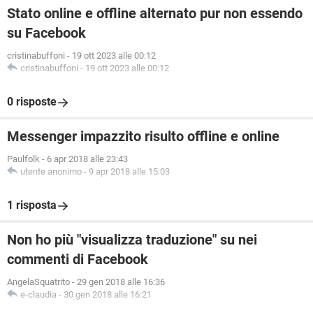
Stato online e offline alternato pur non essendo
su Facebook
cristinabuffoni
-
19 ott 2023 alle 00:12
cristinabuffoni
-
19 ott 2023 alle 00:12
0 risposte
Messenger impazzito risulto offline e online
Paulfolk
-
6 apr 2018 alle 23:43
utente anonimo
-
9 apr 2018 alle 15:03
1 risposta
Non ho più "visualizza traduzione" su nei
commenti di Facebook
AngelaSquatrito
-
29 gen 2018 alle 16:36
e-claudia
-
30 gen 2018 alle 16:21