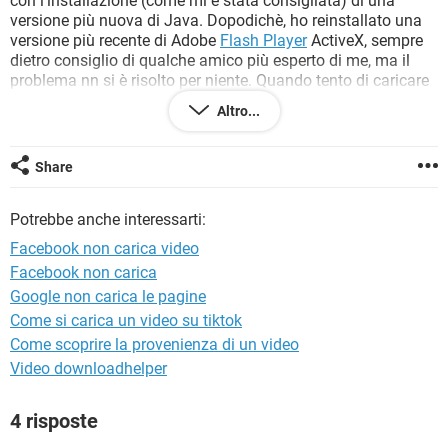
con l'installazione (come mi è stata consigliata) di una
TIKTOK
FACEBOOK
versione più nuova di Java. Dopodichè, ho reinstallato una
versione più recente di Adobe
Flash Player
ActiveX, sempre
HARDWARE
dietro consiglio di qualche amico più esperto di me, ma il
problema nn si è risolto per niente. Quando tento di caricare
un video sia su Facebook, che su You Tube, nel momento in
Altro...
cui apro il file-video, si blocca tutta la pagina (scusate, se
non uso la terminologia adatta!)e quindi per ritentare sono
costretto, in alcuni casi a resettare il PC.
Share
Pertanto detto, chiedo una soluzione. Grazie
anticipatamente
Potrebbe anche interessarti:
Facebook non carica video
Facebook non carica
Google non carica le pagine
Come si carica un video su tiktok
Come scoprire la provenienza di un video
Video downloadhelper
4 risposte