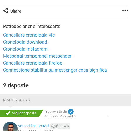
TIKTOK
FACEBOOK
Share
HARDWARE
Potrebbe anche interessarti:
Cancellare cronologia vlc
Cronologia download
Cronologia instagram
Messaggi temporanei messenger
Cancellare cronologia firefox
Connessione stabilita su messenger cosa significa
2 risposte
RISPOSTA 1 / 2
approvata da
Miglior risposta
Antonello Ciccarello
Noureddine Bouzidi
15.404