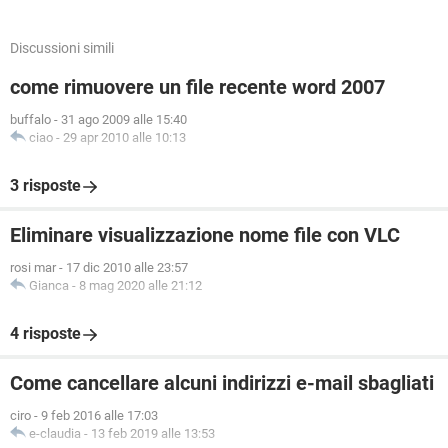
Discussioni simili
come rimuovere un file recente word 2007
buffalo
-
31 ago 2009 alle 15:40
ciao
-
29 apr 2010 alle 10:13
3 risposte
Eliminare visualizzazione nome file con VLC
rosi mar
-
17 dic 2010 alle 23:57
Gianca
-
8 mag 2020 alle 21:12
4 risposte
Come cancellare alcuni indirizzi e-mail sbagliati
ciro
-
9 feb 2016 alle 17:03
e-claudia
-
13 feb 2019 alle 13:53