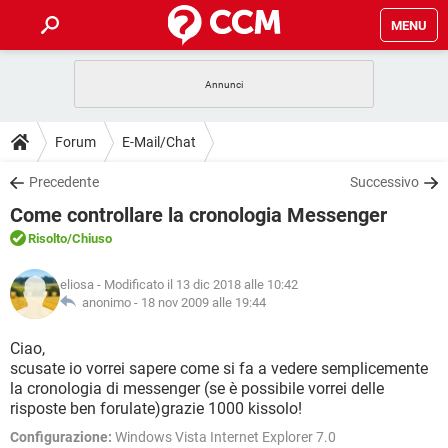
MENU
HOME
COVID-19
GAMING
GUIDE
Forum
E-Mail/Chat
INTRATTENIMENTO
ANDROID
COVID-19
GAMING
DOWNLOAD
Precedente
Successivo
iOS
WINDOWS 10
INTRATTENIMENTO
ANDROID
Come controllare la cronologia Messenger
INSTAGRAM
COVID-19
WHATSAPP
GAMING
FORUM
iOS
WINDOWS 10
Risolto
/Chiuso
TIKTOK
INTRATTENIMENTO
FACEBOOK
ANDROID
INSTAGRAM
COVID-19
WHATSAPP
GAMING
GLOSSARIO
HARDWARE
iOS
eliosa
- Modificato il 13 dic 2018 alle 10:42
WINDOWS 10
TIKTOK
INTRATTENIMENTO
FACEBOOK
ANDROID
anonimo -
18 nov 2009 alle 19:44
INSTAGRAM
COVID-19
WHATSAPP
GAMING
HARDWARE
iOS
WINDOWS 10
Ciao,
TIKTOK
INTRATTENIMENTO
FACEBOOK
ANDROID
scusate io vorrei sapere come si fa a vedere semplicemente
INSTAGRAM
WHATSAPP
la cronologia di messenger (se è possibile vorrei delle
HARDWARE
iOS
WINDOWS 10
TIKTOK
FACEBOOK
risposte ben forulate)grazie 1000 kissolo!
INSTAGRAM
WHATSAPP
Configurazione:
Windows Vista Internet Explorer 7.0
HARDWARE