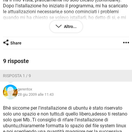
TIKTOK
FACEBOOK
Dopo l'istallazione ho iniziato il programma, mi ha scaricato
le attualizazioni necessarie,e sono cominciati i problemi
HARDWARE
quando mi ha chiesto se volevo istallarli, ho detto di si, e mi
é auscito un messagio che dice che non ho spazio in disco e
Altro...
di liberare circa 533mb di spazio nel disco, sono andato a
vedere lo spazio che ancora havevo nel disco C e ho
riscontrato che ne ho circa 6GB, nell'altra divisione D ne ho
Share
circa 30GB. Mi potete aiutare a risolvere il problema, e dirmi
Dove Ho sbagliato?
Da praticamente dal grande Inesperto che sono, ho
9 risposte
combinato un altro pasticcio, pensando di avere sbagliato
qualcosa quando ho fatto l'istallazione, ho installato un'altra
RISPOSTA 1 / 9
volta lo stesso programma, pensando che si installase sopra
all'altro, Conclusione adesso ho due volte lo stesso
programma installato con lo stesso problema piu il mio
gerentox
Vista. Anche qui ho bisogno de vostro aiuto, come ne levo
28 giu 2009 alle 11:43
uno?
Grazie: Marco
Bhè siccome per l'installazione di ubuntu è stato riservato
solo uno spazio e non tutto,di quello libero,adesso ti restano
solo quei Mb..Ti consiglio di rifare l'installazione di
ubuntu,chiaramente formatta lo spazio del file system linux
e poi scegliendo una quantità maggiore per la successiva