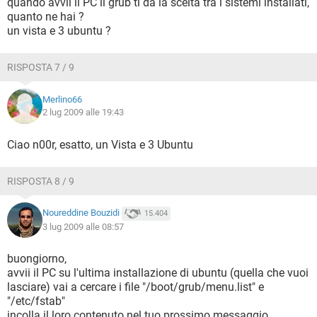
quando avvii il PC il grub ti da la scelta tra i sistemi installati,
quanto ne hai ?
un vista e 3 ubuntu ?
RISPOSTA 7 / 9
Merlino66
2 lug 2009 alle 19:43
Ciao n00r, esatto, un Vista e 3 Ubuntu
RISPOSTA 8 / 9
Noureddine Bouzidi
15.404
3 lug 2009 alle 08:57
buongiorno,
avvii il PC su l'ultima installazione di ubuntu (quella che vuoi
lasciare) vai a cercare i file "/boot/grub/menu.list" e
"/etc/fstab"
incolla il loro contenuto nel tuo prossimo messaggio.