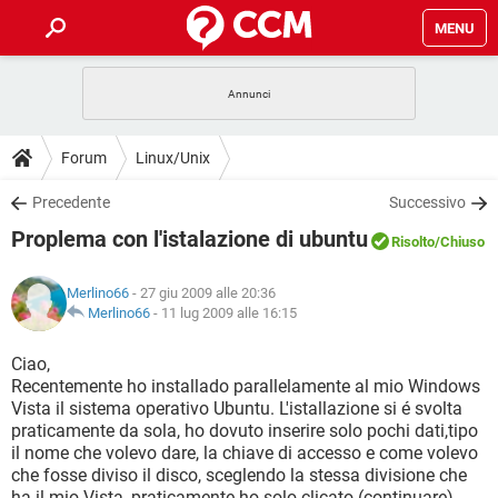
MENU
HOME
COVID-19
GAMING
GUIDE
Forum
Linux/Unix
INTRATTENIMENTO
ANDROID
COVID-19
GAMING
DOWNLOAD
Precedente
Successivo
iOS
WINDOWS 10
INTRATTENIMENTO
ANDROID
Proplema con l'istalazione di ubuntu
INSTAGRAM
COVID-19
WHATSAPP
GAMING
Risolto
/Chiuso
FORUM
iOS
WINDOWS 10
TIKTOK
INTRATTENIMENTO
FACEBOOK
ANDROID
Merlino66
- 27 giu 2009 alle 20:36
INSTAGRAM
COVID-19
WHATSAPP
GAMING
GLOSSARIO
Merlino66
-
11 lug 2009 alle 16:15
HARDWARE
iOS
WINDOWS 10
TIKTOK
INTRATTENIMENTO
FACEBOOK
ANDROID
INSTAGRAM
COVID-19
WHATSAPP
GAMING
Ciao,
HARDWARE
iOS
WINDOWS 10
Recentemente ho installado parallelamente al mio Windows
TIKTOK
INTRATTENIMENTO
FACEBOOK
ANDROID
Vista il sistema operativo Ubuntu. L'istallazione si é svolta
INSTAGRAM
WHATSAPP
praticamente da sola, ho dovuto inserire solo pochi dati,tipo
HARDWARE
iOS
WINDOWS 10
TIKTOK
FACEBOOK
il nome che volevo dare, la chiave di accesso e come volevo
INSTAGRAM
WHATSAPP
che fosse diviso il disco, sceglendo la stessa divisione che
HARDWARE
ha il mio Vista, praticamente ho solo clicato (continuare).