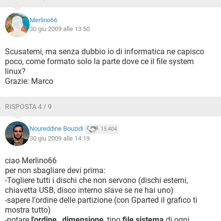
Merlino66
30 giu 2009 alle 13:50
Scusatemi, ma senza dubbio io di informatica ne capisco
poco, come formato solo la parte dove ce il file system
linux?
Grazie: Marco
RISPOSTA 4 / 9
Noureddine Bouzidi
15.404
30 giu 2009 alle 14:19
ciao Merlino66
per non sbagliare devi prima:
-Togliere tutti i dischi che non servono (dischi esterni,
chiavetta USB, disco interno slave se ne hai uno)
-sapere l'ordine delle partizione (con Gparted il grafico ti
mostra tutto)
-notare
l'ordine
,
dimensione
, tipo
file sistema
di ogni