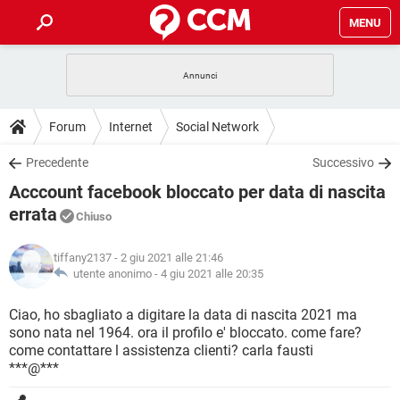
MENU
HOME
COVID-19
GAMING
GUIDE
Forum
Internet
Social Network
INTRATTENIMENTO
ANDROID
COVID-19
GAMING
DOWNLOAD
Precedente
Successivo
iOS
WINDOWS 10
INTRATTENIMENTO
ANDROID
Acccount facebook bloccato per data di nascita
INSTAGRAM
COVID-19
WHATSAPP
GAMING
FORUM
iOS
WINDOWS 10
errata
Chiuso
TIKTOK
INTRATTENIMENTO
FACEBOOK
ANDROID
INSTAGRAM
COVID-19
WHATSAPP
GAMING
GLOSSARIO
HARDWARE
iOS
WINDOWS 10
tiffany2137
- 2 giu 2021 alle 21:46
TIKTOK
INTRATTENIMENTO
FACEBOOK
ANDROID
utente anonimo -
4 giu 2021 alle 20:35
INSTAGRAM
COVID-19
WHATSAPP
GAMING
HARDWARE
iOS
WINDOWS 10
Ciao, ho sbagliato a digitare la data di nascita 2021 ma
TIKTOK
INTRATTENIMENTO
FACEBOOK
ANDROID
INSTAGRAM
WHATSAPP
sono nata nel 1964. ora il profilo e' bloccato. come fare?
HARDWARE
iOS
WINDOWS 10
come contattare l assistenza clienti? carla fausti
TIKTOK
FACEBOOK
***@***
INSTAGRAM
WHATSAPP
HARDWARE