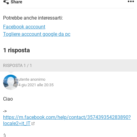
Share
TIKTOK
FACEBOOK
HARDWARE
Potrebbe anche interessarti:
Facebook acccount
Togliere acccount google da pc
1 risposta
RISPOSTA 1 / 1
utente anonimo
4 giu 2021 alle 20:35
Ciao
->
https://m.facebook.com/help/contact/357439354283890?
locale2=it_IT
;)