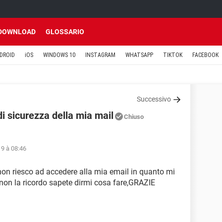
DOWNLOAD
GLOSSARIO
DROID
iOS
WINDOWS 10
INSTAGRAM
WHATSAPP
TIKTOK
FACEBOOK
Successivo
i sicurezza della mia mail
Chiuso
9 à 08:46
non riesco ad accedere alla mia email in quanto mi
on la ricordo sapete dirmi cosa fare,GRAZIE