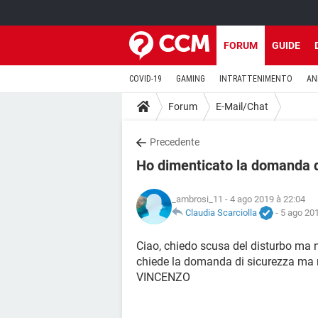
FORUM
GUIDE
COVID-19
GAMING
INTRATTENIMENTO
AN
Forum
E-Mail/Chat
Precedente
Ho dimenticato la domanda d
_ambrosi_11
- 4 ago 2019 à 22:04
Claudia Scarciolla
-
5 ago 201
Ciao, chiedo scusa del disturbo ma 
chiede la domanda di sicurezza ma n
VINCENZO