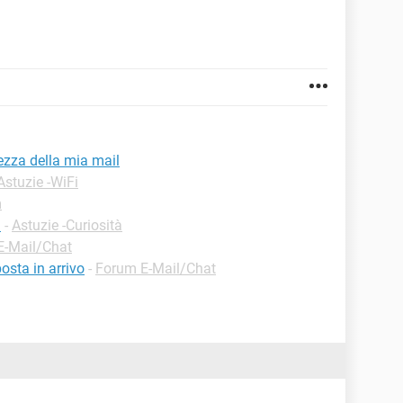
ezza della mia mail
Astuzie -WiFi
m
l
-
Astuzie -Curiosità
E-Mail/Chat
osta in arrivo
-
Forum E-Mail/Chat