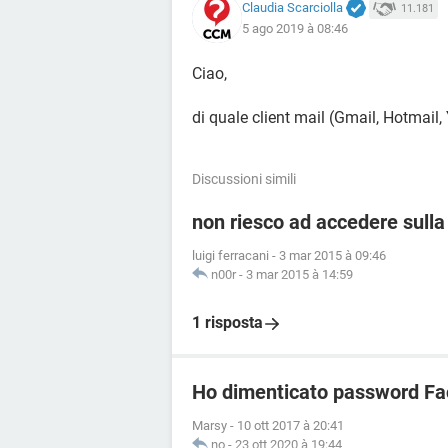
Claudia Scarciolla
11.181
5 ago 2019 à 08:46
Ciao,
di quale client mail (Gmail, Hotmail, 
Discussioni simili
non riesco ad accedere sulla
luigi ferracani
-
3 mar 2015 à 09:46
n00r
-
3 mar 2015 à 14:59
1 risposta
Ho dimenticato password Fa
Marsy
-
10 ott 2017 à 20:41
no
-
23 ott 2020 à 19:44