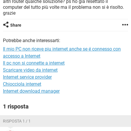
altri router qualche soluzione? ps ho già resettato il
TIKTOK
FACEBOOK
computer del tutto più volte ma il problema non si è risolto.
HARDWARE
grazie
Share
Potrebbe anche interessarti:
Il mio PC non riceve piu internet anche se é connesso con
accesso a Internet
Il pc non si connette a internet
Scaricare video da internet
Internet service provider
Chiocciola internet
Internet download manager
1 risposta
RISPOSTA 1 / 1