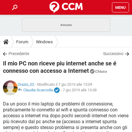
MENU
HOME
COVID-19
GAMING
GUIDE
Forum
Windows
INTRATTENIMENTO
ANDROID
COVID-19
GAMING
DOWNLOAD
Precedente
Successivo
iOS
WINDOWS 10
INTRATTENIMENTO
ANDROID
Il mio PC non riceve piu internet anche se é
INSTAGRAM
COVID-19
WHATSAPP
GAMING
FORUM
iOS
WINDOWS 10
connesso con accesso a Internet
Chiuso
TIKTOK
INTRATTENIMENTO
FACEBOOK
ANDROID
INSTAGRAM
COVID-19
WHATSAPP
GAMING
GLOSSARIO
HARDWARE
iOS
WINDOWS 10
Orazio_02
- Modificato il 7 giu 2019 alle 13:09
TIKTOK
INTRATTENIMENTO
FACEBOOK
ANDROID
Claudia Scarciolla
-
7 giu 2019 alle 13:08
INSTAGRAM
COVID-19
WHATSAPP
GAMING
HARDWARE
iOS
WINDOWS 10
Da un poco il mio laptop da problemi di connessione,
TIKTOK
INTRATTENIMENTO
FACEBOOK
ANDROID
INSTAGRAM
WHATSAPP
praticamente lo connetto al wifi e spunta connesso con
HARDWARE
iOS
WINDOWS 10
accesso a internet ma dopo pochi secondi internet non viene
TIKTOK
FACEBOOK
più ricevuto dal pc anche se (accesso a internet spunta
INSTAGRAM
WHATSAPP
sempre) e questo stesso problema si presenta anche con gli
HARDWARE