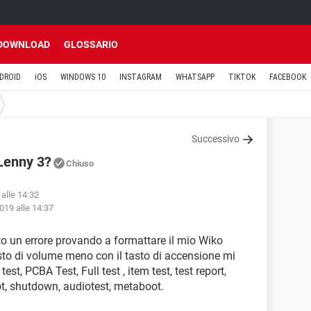
DOWNLOAD
GLOSSARIO
DROID
iOS
WINDOWS 10
INSTAGRAM
WHATSAPP
TIKTOK
FACEBOOK
Successivo
Lenny 3?
Chiuso
 alle 14:32
019 alle 14:37
to un errore provando a formattare il mio Wiko
sto di volume meno con il tasto di accensione mi
est, PCBA Test, Full test , item test, test report,
oot, shutdown, audiotest, metaboot.