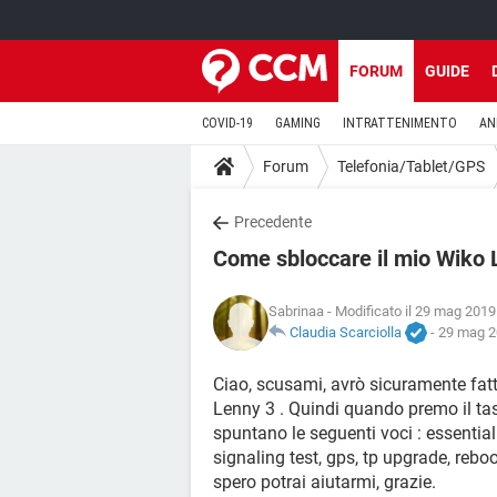
FORUM
GUIDE
COVID-19
GAMING
INTRATTENIMENTO
AN
Forum
Telefonia/Tablet/GPS
Precedente
Come sbloccare il mio Wiko 
Sabrinaa
- Modificato il 29 mag 2019
Claudia Scarciolla
-
29 mag 2
Ciao, scusami, avrò sicuramente fat
Lenny 3 . Quindi quando premo il ta
spuntano le seguenti voci : essential t
signaling test, gps, tp upgrade, reb
spero potrai aiutarmi, grazie.