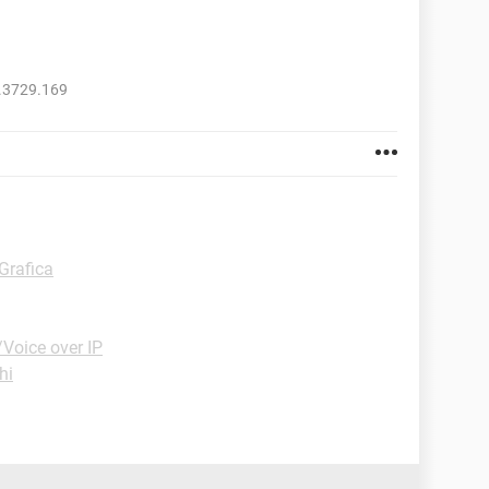
.3729.169
Grafica
Voice over IP
hi