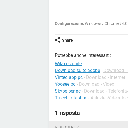
Configurazione:
Windows / Chrome 74.0
Share
Potrebbe anche interessarti:
Wiko pc suite
Download suite adobe
-
Download - 
Vinted app pc
-
Download - Internet
Yoosee pc
-
Download - Video
Skype per pc
-
Download - Telefonia/
Trucchi gta 4 pc
-
Astuzie -Videogioc
1 risposta
RISPOSTA 1 / 1