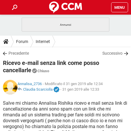
MENU
HOME
COVID-19
GAMING
GUIDE
Forum
Internet
INTRATTENIMENTO
ANDROID
COVID-19
GAMING
DOWNLOAD
Precedente
Successivo
iOS
WINDOWS 10
INTRATTENIMENTO
ANDROID
Ricevo e-mail senza link come posso
INSTAGRAM
COVID-19
WHATSAPP
GAMING
FORUM
iOS
WINDOWS 10
cancellarle
Chiuso
TIKTOK
INTRATTENIMENTO
FACEBOOK
ANDROID
INSTAGRAM
COVID-19
WHATSAPP
GAMING
GLOSSARIO
HARDWARE
iOS
WINDOWS 10
Annalisa_2736
- Modificato il 31 gen 2019 alle 12:34
TIKTOK
INTRATTENIMENTO
FACEBOOK
ANDROID
Claudia Scarciolla
-
31 gen 2019 alle 12:33
INSTAGRAM
COVID-19
WHATSAPP
GAMING
HARDWARE
iOS
WINDOWS 10
Salve mi chiamo Annalisa Rishika ricevo e mail senza link di
TIKTOK
INTRATTENIMENTO
FACEBOOK
ANDROID
INSTAGRAM
WHATSAPP
cancellazione da anni sono spam con un link che mi
HARDWARE
iOS
WINDOWS 10
rimanda ad un sistema trading per fare soldi mi scrivono
TIKTOK
FACEBOOK
dovresti vergognarti ( perche non ci casco dico io e non mi
INSTAGRAM
WHATSAPP
vergogno) ho chiamato la polizia postale ma non fanno
HARDWARE