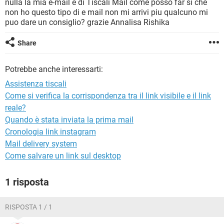
nulla la mia e-mail è di Tiscali Mail come posso far si che
TIKTOK
FACEBOOK
non ho questo tipo di e mail non mi arrivi piu qualcuno mi
HARDWARE
puo dare un consiglio? grazie Annalisa Rishika
Share
Potrebbe anche interessarti:
Assistenza tiscali
Come si verifica la corrispondenza tra il link visibile e il link
reale?
Quando è stata inviata la prima mail
Cronologia link instagram
Mail delivery system
Come salvare un link sul desktop
1 risposta
RISPOSTA 1 / 1