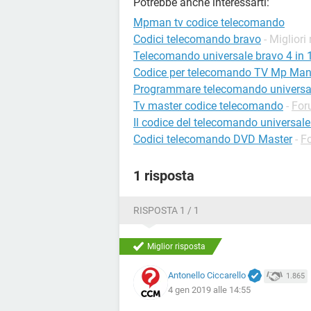
Potrebbe anche interessarti:
Mpman tv codice telecomando
Codici telecomando bravo
- Migliori
Telecomando universale bravo 4 in 1
Codice per telecomando TV Mp Ma
Programmare telecomando universa
Tv master codice telecomando
-
For
Il codice del telecomando universal
Codici telecomando DVD Master
-
F
1 risposta
RISPOSTA 1 / 1
Miglior risposta
Antonello Ciccarello
1.865
4 gen 2019 alle 14:55