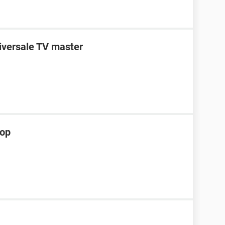
niversale TV master
hop