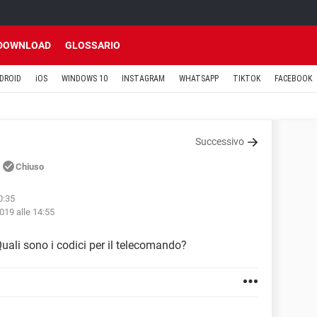
DOWNLOAD
GLOSSARIO
DROID
iOS
WINDOWS 10
INSTAGRAM
WHATSAPP
TIKTOK
FACEBOOK
Successivo
N
Chiuso
0:35
019 alle 14:55
ali sono i codici per il telecomando?