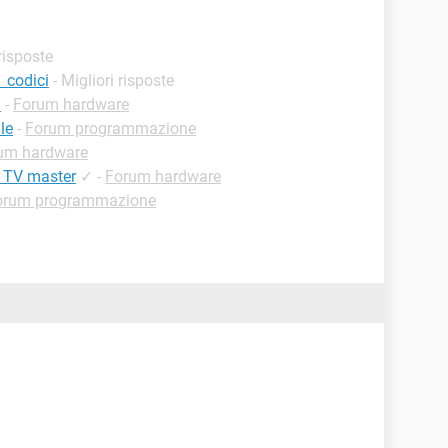
 risposte
 codici
- Migliori risposte
n
-
Forum hardware
le
-
Forum programmazione
um hardware
e TV master
✓
-
Forum hardware
orum programmazione