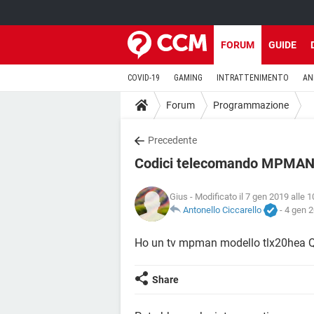
FORUM
GUIDE
COVID-19
GAMING
INTRATTENIMENTO
AN
Forum
Programmazione
Precedente
Codici telecomando MPMA
Gius
- Modificato il 7 gen 2019 alle 1
Antonello Ciccarello
-
4 gen 2
Ho un tv mpman modello tlx20hea Qu
Share