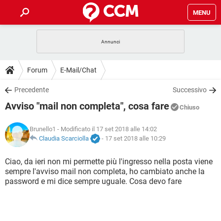
MENU
HOME
COVID-19
GAMING
GUIDE
Forum
E-Mail/Chat
INTRATTENIMENTO
ANDROID
COVID-19
GAMING
DOWNLOAD
Precedente
Successivo
iOS
WINDOWS 10
INTRATTENIMENTO
ANDROID
Avviso "mail non completa", cosa fare
INSTAGRAM
COVID-19
WHATSAPP
GAMING
Chiuso
FORUM
iOS
WINDOWS 10
TIKTOK
INTRATTENIMENTO
FACEBOOK
ANDROID
Brunello1
- Modificato il 17 set 2018 alle 14:02
INSTAGRAM
COVID-19
WHATSAPP
GAMING
GLOSSARIO
Claudia Scarciolla
-
17 set 2018 alle 10:29
HARDWARE
iOS
WINDOWS 10
TIKTOK
INTRATTENIMENTO
FACEBOOK
ANDROID
INSTAGRAM
COVID-19
WHATSAPP
GAMING
Ciao, da ieri non mi permette più l'ingresso nella posta viene
HARDWARE
iOS
WINDOWS 10
sempre l'avviso mail non completa, ho cambiato anche la
TIKTOK
INTRATTENIMENTO
FACEBOOK
ANDROID
password e mi dice sempre uguale. Cosa devo fare
INSTAGRAM
WHATSAPP
HARDWARE
iOS
WINDOWS 10
TIKTOK
FACEBOOK
INSTAGRAM
WHATSAPP
HARDWARE