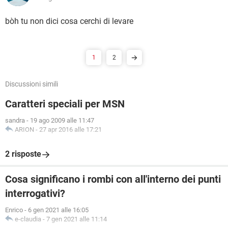
bòh tu non dici cosa cerchi di levare
1
2
Discussioni simili
Caratteri speciali per MSN
sandra
-
19 ago 2009 alle 11:47
ARION
-
27 apr 2016 alle 17:21
2 risposte
Cosa significano i rombi con all'interno dei punti
interrogativi?
Enrico
-
6 gen 2021 alle 16:05
e-claudia
-
7 gen 2021 alle 11:14