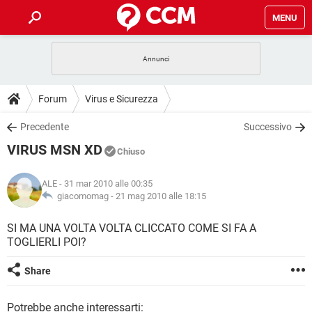
MENU
HOME
COVID-19
GAMING
GUIDE
Forum
Virus e Sicurezza
INTRATTENIMENTO
ANDROID
COVID-19
GAMING
DOWNLOAD
Precedente
Successivo
iOS
WINDOWS 10
INTRATTENIMENTO
ANDROID
VIRUS MSN XD
INSTAGRAM
COVID-19
WHATSAPP
GAMING
Chiuso
FORUM
iOS
WINDOWS 10
TIKTOK
INTRATTENIMENTO
FACEBOOK
ANDROID
ALE
- 31 mar 2010 alle 00:35
INSTAGRAM
COVID-19
WHATSAPP
GAMING
GLOSSARIO
giacomomag -
21 mag 2010 alle 18:15
HARDWARE
iOS
WINDOWS 10
TIKTOK
INTRATTENIMENTO
FACEBOOK
ANDROID
INSTAGRAM
COVID-19
WHATSAPP
GAMING
SI MA UNA VOLTA VOLTA CLICCATO COME SI FA A
HARDWARE
iOS
WINDOWS 10
TOGLIERLI POI?
TIKTOK
INTRATTENIMENTO
FACEBOOK
ANDROID
INSTAGRAM
WHATSAPP
HARDWARE
iOS
WINDOWS 10
Share
TIKTOK
FACEBOOK
INSTAGRAM
WHATSAPP
HARDWARE
Potrebbe anche interessarti: