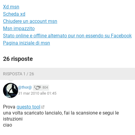
TIKTOK
FACEBOOK
Xd msn
HARDWARE
Scheda xd
Chiudere un account msn
Msn impazzito
Stato online e offline alternato pur non essendo su Facebook
Pagina iniziale di msn
26 risposte
RISPOSTA 1 / 26
@thor@
804
31 mar 2010 alle 01:45
Prova
questo tool
una volta scaricato lancialo, fai la scansione e segui le
istruzioni
ciao