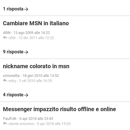
1 risposta
Cambiare MSN in italiano
AlliN
-
13 ago 2009 alle 16:22
n00r
-
12 dic 2011 alle 12:22
9 risposte
nickname colorato in msn
simonetta
-
18 gen 2010 alle 13:52
miky
-
2 ott 2010 alle 16:25
4 risposte
Messenger impazzito risulto offline e online
Paulfolk
-
6 apr 2018 alle 23:43
utente anonimo
-
9 apr 2018 alle 15:03