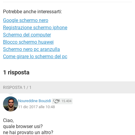
TIKTOK
FACEBOOK
Potrebbe anche interessarti:
HARDWARE
Google schermo nero
Registrazione schermo iphone
Schermo del computer
Blocco schermo huawei
Schermo nero pc aranzulla
Come girare lo schermo del pc
1 risposta
RISPOSTA 1 / 1
Noureddine Bouzidi
15.404
11 dic 2017 alle 10:48
Ciao,
quale browser usi?
ne hai provato un altro?