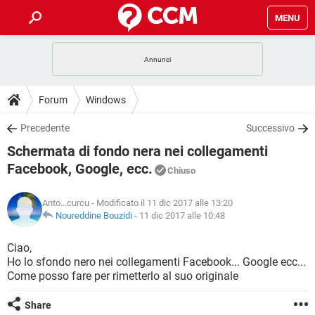
MENU
HOME
COVID-19
GAMING
GUIDE
Forum
Windows
INTRATTENIMENTO
ANDROID
COVID-19
GAMING
DOWNLOAD
Precedente
Successivo
iOS
WINDOWS 10
INTRATTENIMENTO
ANDROID
Schermata di fondo nera nei collegamenti
INSTAGRAM
COVID-19
WHATSAPP
GAMING
FORUM
iOS
WINDOWS 10
Facebook, Google, ecc.
Chiuso
TIKTOK
INTRATTENIMENTO
FACEBOOK
ANDROID
INSTAGRAM
COVID-19
WHATSAPP
GAMING
GLOSSARIO
HARDWARE
iOS
WINDOWS 10
Anto...curcu
- Modificato il 11 dic 2017 alle 13:20
TIKTOK
INTRATTENIMENTO
FACEBOOK
ANDROID
Noureddine Bouzidi
-
11 dic 2017 alle 10:48
INSTAGRAM
COVID-19
WHATSAPP
GAMING
HARDWARE
iOS
WINDOWS 10
Ciao,
TIKTOK
INTRATTENIMENTO
FACEBOOK
ANDROID
INSTAGRAM
WHATSAPP
Ho lo sfondo nero nei collegamenti Facebook... Google ecc...
HARDWARE
iOS
WINDOWS 10
Come posso fare per rimetterlo al suo originale
TIKTOK
FACEBOOK
INSTAGRAM
WHATSAPP
Share
HARDWARE