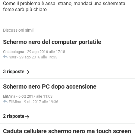
Come il problema è assai strano, mandaci una schermata
forse sarà più chiaro
Discussioni simili
Schermo nero del computer portatile
Chiabologna
-
29 ago 2016 alle 17:18
n00r
-
29 ago 2016 alle 19:33
3 risposte
Schermo nero PC dopo accensione
EliMina
-
6 ott 2017 alle 11:03
EliMina
-
9 ott 2017 alle 19:36
2 risposte
Caduta cellulare schermo nero ma touch screen