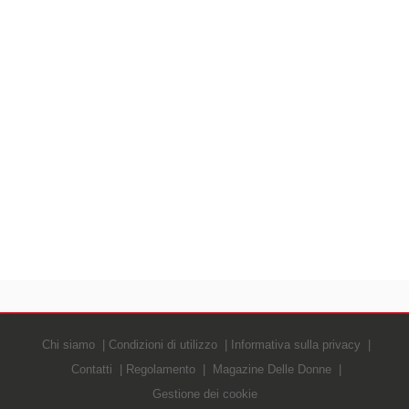
Chi siamo
Condizioni di utilizzo
Informativa sulla privacy
Contatti
Regolamento
Magazine Delle Donne
Gestione dei cookie