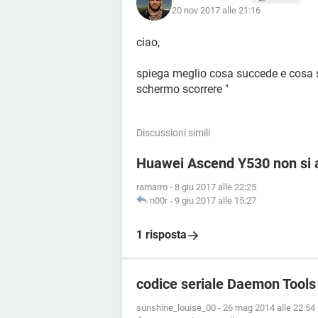
20 nov 2017 alle 21:16
ciao,
spiega meglio cosa succede e cosa s
schermo scorrere "
Discussioni simili
Huawei Ascend Y530 non si a
ramarro
-
8 giu 2017 alle 22:25
n00r
-
9 giu 2017 alle 15:27
1 risposta
codice seriale Daemon Tools
sunshine_louise_00
-
26 mag 2014 alle 22:54