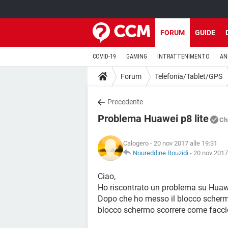
FORUM
GUIDE
COVID-19
GAMING
INTRATTENIMENTO
AN
Forum
Telefonia/Tablet/GPS
Precedente
Problema Huawei p8 lite
Ch
Calogero
- 20 nov 2017 alle 19:31
Noureddine Bouzidi
-
20 nov 2017
Ciao,
Ho riscontrato un problema su Huawe
Dopo che ho messo il blocco schermo
blocco schermo scorrere come facci