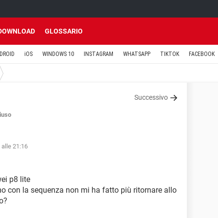
DOWNLOAD
GLOSSARIO
DROID
iOS
WINDOWS 10
INSTAGRAM
WHATSAPP
TIKTOK
FACEBOOK
Successivo
iuso
 alle 21:16
i p8 lite
 con la sequenza non mi ha fatto più ritornare allo
o?