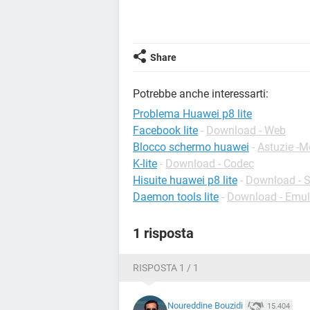
Share
Potrebbe anche interessarti:
Problema Huawei p8 lite
Facebook lite
-
Download - Web
Blocco schermo huawei
-
Astuzie -M
K-lite
-
Download - Codec
Hisuite huawei p8 lite
-
Download - S
Daemon tools lite
-
Download - Emul
1 risposta
RISPOSTA 1 / 1
Noureddine Bouzidi
15.404