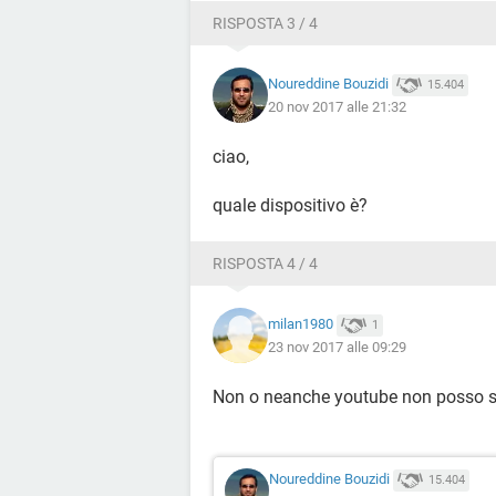
RISPOSTA 3 / 4
Noureddine Bouzidi
15.404
20 nov 2017 alle 21:32
ciao,
quale dispositivo è?
RISPOSTA 4 / 4
milan1980
1
23 nov 2017 alle 09:29
Non o neanche youtube non posso sc
Noureddine Bouzidi
15.404