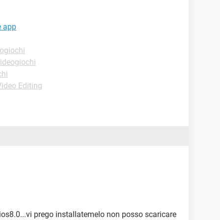
e app
ogiochi
ideogiochi
chi
ideo Editing
os8.0...vi prego installatemelo non posso scaricare