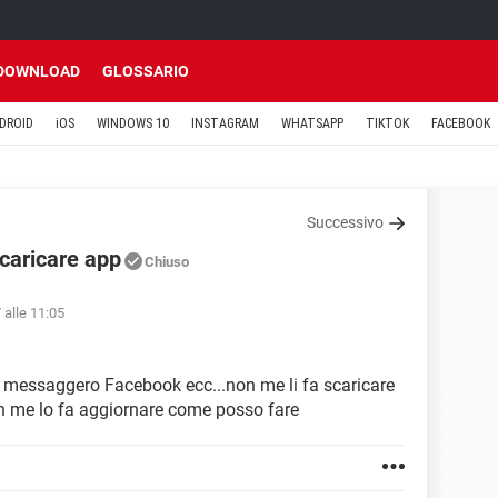
DOWNLOAD
GLOSSARIO
DROID
iOS
WINDOWS 10
INSTAGRAM
WHATSAPP
TIKTOK
FACEBOOK
Successivo
caricare app
Chiuso
 alle 11:05
 messaggero Facebook ecc...non me li fa scaricare
on me lo fa aggiornare come posso fare