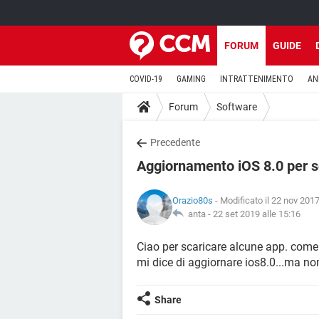
FORUM
GUIDE
COVID-19
GAMING
INTRATTENIMENTO
AN
Forum
Software
Precedente
Aggiornamento iOS 8.0 per s
Orazio80s
- Modificato il 22 nov 2017
anta -
22 set 2019 alle 15:16
Ciao per scaricare alcune app. come
mi dice di aggiornare ios8.0...ma n
Share