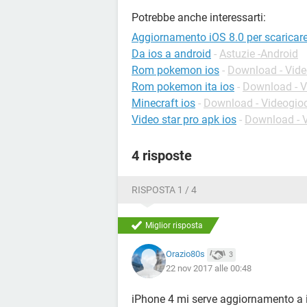
Potrebbe anche interessarti:
Aggiornamento iOS 8.0 per scaricar
Da ios a android
-
Astuzie -Android
Rom pokemon ios
-
Download - Vide
Rom pokemon ita ios
-
Download - V
Minecraft ios
-
Download - Videogio
Video star pro apk ios
-
Download - V
4 risposte
RISPOSTA 1 / 4
Miglior risposta
Orazio80s
3
22 nov 2017 alle 00:48
iPhone 4 mi serve aggiornamento a i