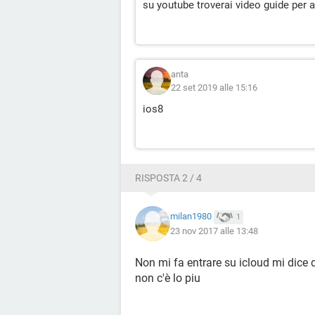
su youtube troverai video guide per 
anta
22 set 2019 alle 15:16
ios8
RISPOSTA 2 / 4
milan1980
1
23 nov 2017 alle 13:48
Non mi fa entrare su icloud mi dice d
non c'è lo piu