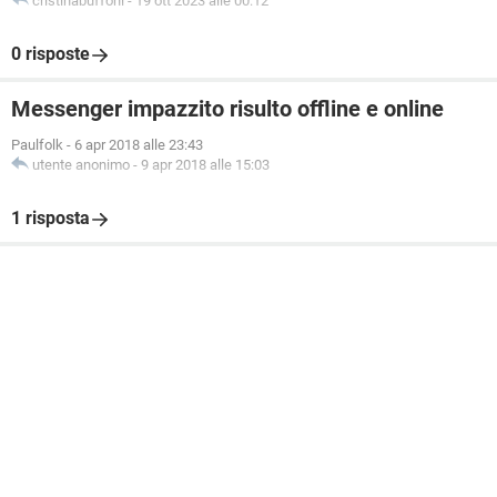
cristinabuffoni
-
19 ott 2023 alle 00:12
0 risposte
Messenger impazzito risulto offline e online
Paulfolk
-
6 apr 2018 alle 23:43
utente anonimo
-
9 apr 2018 alle 15:03
1 risposta