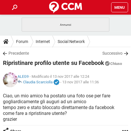
MENU
HOME
COVID-19
GAMING
GUIDE
Forum
Internet
Social Network
INTRATTENIMENTO
ANDROID
COVID-19
GAMING
DOWNLOAD
Precedente
Successivo
iOS
WINDOWS 10
INTRATTENIMENTO
ANDROID
Ripristinare profilo utente su Facebook
INSTAGRAM
COVID-19
WHATSAPP
GAMING
Chiuso
FORUM
iOS
WINDOWS 10
TIKTOK
INTRATTENIMENTO
FACEBOOK
ANDROID
ALEG9
- Modificato il 13 nov 2017 alle 12:24
INSTAGRAM
COVID-19
WHATSAPP
GAMING
GLOSSARIO
Claudia Scarciolla
-
13 nov 2017 alle 11:36
HARDWARE
iOS
WINDOWS 10
TIKTOK
INTRATTENIMENTO
FACEBOOK
ANDROID
INSTAGRAM
COVID-19
WHATSAPP
GAMING
Ciao, un mio amico ha postato una foto ose per fare
HARDWARE
iOS
WINDOWS 10
gogliardicamente gli auguri ad un amico
TIKTOK
INTRATTENIMENTO
FACEBOOK
ANDROID
tempo zero e stato bloccato direttamente da facebook
INSTAGRAM
WHATSAPP
come fare a ripristinare utente?
HARDWARE
iOS
WINDOWS 10
TIKTOK
FACEBOOK
grazier
INSTAGRAM
WHATSAPP
HARDWARE