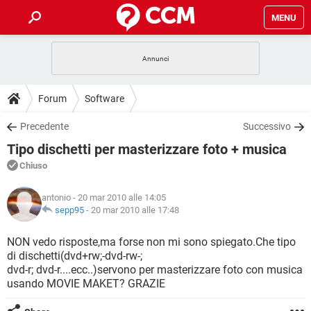
MENU
HOME
COVID-19
GAMING
GUIDE
Forum
Software
INTRATTENIMENTO
ANDROID
COVID-19
GAMING
DOWNLOAD
Precedente
Successivo
iOS
WINDOWS 10
INTRATTENIMENTO
ANDROID
Tipo dischetti per masterizzare foto + musica
INSTAGRAM
COVID-19
WHATSAPP
GAMING
FORUM
iOS
WINDOWS 10
Chiuso
TIKTOK
INTRATTENIMENTO
FACEBOOK
ANDROID
INSTAGRAM
COVID-19
WHATSAPP
GAMING
GLOSSARIO
HARDWARE
iOS
antonio
- 20 mar 2010 alle 14:05
WINDOWS 10
TIKTOK
INTRATTENIMENTO
FACEBOOK
ANDROID
sepp95
-
20 mar 2010 alle 17:48
INSTAGRAM
COVID-19
WHATSAPP
GAMING
HARDWARE
iOS
WINDOWS 10
NON vedo risposte,ma forse non mi sono spiegato.Che tipo
TIKTOK
INTRATTENIMENTO
FACEBOOK
ANDROID
di dischetti(dvd+rw;-dvd-rw-;
INSTAGRAM
WHATSAPP
dvd-r; dvd-r....ecc..)servono per masterizzare foto con musica
HARDWARE
iOS
WINDOWS 10
TIKTOK
FACEBOOK
usando MOVIE MAKET? GRAZIE
INSTAGRAM
WHATSAPP
HARDWARE