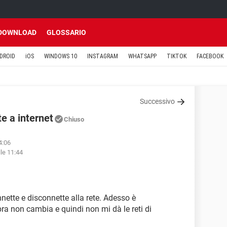
DOWNLOAD
GLOSSARIO
DROID
iOS
WINDOWS 10
INSTAGRAM
WHATSAPP
TIKTOK
FACEBOOK
Successivo
e a internet
Chiuso
4:06
lle 11:44
nnette e disconnette alla rete. Adesso è
a non cambia e quindi non mi dà le reti di