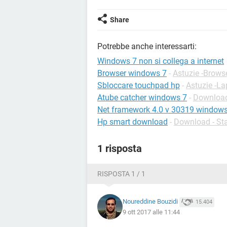
Share
Potrebbe anche interessarti:
Windows 7 non si collega a internet
Browser windows 7
-
Astuzie -Brows
Sbloccare touchpad hp
-
Astuzie -La
Atube catcher windows 7
-
Download
Net framework 4.0 v 30319 windows
Hp smart download
-
Download - S
1 risposta
RISPOSTA 1 / 1
Noureddine Bouzidi
15.404
9 ott 2017 alle 11:44