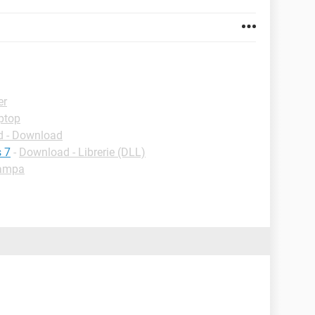
er
ptop
 - Download
 7
-
Download - Librerie (DLL)
tampa