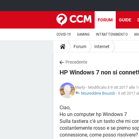
FORUM
GUIDE
COVID-19
GAMING
INTRATTENIMENTO
AN
Forum
Internet
Precedente
HP Windows 7 non si connett
Marty
- Modificato il 9 ott 2017 alle 1
Noureddine Bouzidi
-
9 ott 2017 a
Ciao,
Ho un computer hp Windows 7
Sulla tastiera c'è un tasto che mi co
costantemente rosso e se premo sopr
connessione, come posso risolvere?