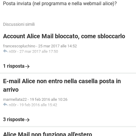
Posta inviata (nel programma e nella webmail alice)?
Discussioni simili
Account Alice Mail bloccato, come sbloccarlo
francescopluchino
-
25 mar 2017 alle 14:52
n00r
-
27 mar 2017 alle 17:50
1 risposta
E-mail Alice non entro nella casella posta in
arrivo
marmellata22
-
19 feb 2016 alle 10:26
n00r
-
19 feb 2016 alle 15:42
3 risposte
Alice Mail non funziona all'estero