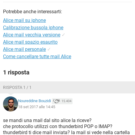
TIKTOK
FACEBOOK
Potrebbe anche interessarti:
HARDWARE
Alice mail su iphone
Calibrazione bussola iphone
Alice mail vecchia versione
✓
Alice mail spazio esaurito
Alice mail personale
✓
Come cancellare tutte mail Alice
1 risposta
RISPOSTA 1 / 1
Noureddine Bouzidi
15.404
18 set 2017 alle 14:45
se mandi una mail dal sito alice la riceve?
che protocollo utilizzi con thunderbird POP o IMAP?
thunderbird ti dice mail inviata? la mail si vede nella cartella