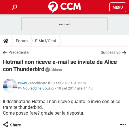
MENU
HOME
COVID-19
GAMING
GUIDE
Forum
E-Mail/Chat
INTRATTENIMENTO
ANDROID
COVID-19
GAMING
DOWNLOAD
Precedente
Successivo
iOS
WINDOWS 10
INTRATTENIMENTO
ANDROID
Hotmail non riceve e-mail se inviate da Alice
INSTAGRAM
COVID-19
WHATSAPP
GAMING
FORUM
iOS
WINDOWS 10
con Thunderbird
Chiuso
TIKTOK
INTRATTENIMENTO
FACEBOOK
ANDROID
INSTAGRAM
COVID-19
WHATSAPP
GAMING
GLOSSARIO
HARDWARE
iOS
WINDOWS 10
sys49
- Modificato il 18 set 2017 alle 12:13
TIKTOK
INTRATTENIMENTO
FACEBOOK
ANDROID
Noureddine Bouzidi
-
18 set 2017 alle 14:45
INSTAGRAM
COVID-19
WHATSAPP
GAMING
HARDWARE
iOS
WINDOWS 10
Il destinatario Hotmail non riceve quanto le invio con alice
TIKTOK
INTRATTENIMENTO
FACEBOOK
ANDROID
INSTAGRAM
WHATSAPP
tramite thunderbird.
HARDWARE
iOS
WINDOWS 10
Come posso fare? grazie per la risposta.
TIKTOK
FACEBOOK
INSTAGRAM
WHATSAPP
Share
HARDWARE