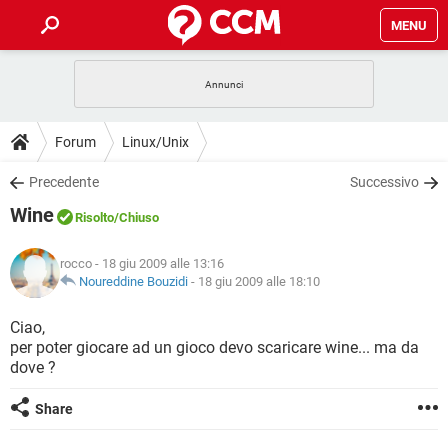
MENU
HOME
COVID-19
GAMING
GUIDE
Forum
Linux/Unix
INTRATTENIMENTO
ANDROID
COVID-19
GAMING
DOWNLOAD
Precedente
Successivo
iOS
WINDOWS 10
INTRATTENIMENTO
ANDROID
Wine
INSTAGRAM
COVID-19
WHATSAPP
GAMING
Risolto
/Chiuso
FORUM
iOS
WINDOWS 10
TIKTOK
INTRATTENIMENTO
FACEBOOK
ANDROID
rocco
- 18 giu 2009 alle 13:16
INSTAGRAM
COVID-19
WHATSAPP
GAMING
GLOSSARIO
Noureddine Bouzidi
-
18 giu 2009 alle 18:10
HARDWARE
iOS
WINDOWS 10
TIKTOK
INTRATTENIMENTO
FACEBOOK
ANDROID
INSTAGRAM
COVID-19
WHATSAPP
GAMING
Ciao,
HARDWARE
iOS
WINDOWS 10
per poter giocare ad un gioco devo scaricare wine... ma da
TIKTOK
INTRATTENIMENTO
FACEBOOK
ANDROID
dove ?
INSTAGRAM
WHATSAPP
HARDWARE
iOS
WINDOWS 10
TIKTOK
FACEBOOK
Share
INSTAGRAM
WHATSAPP
HARDWARE