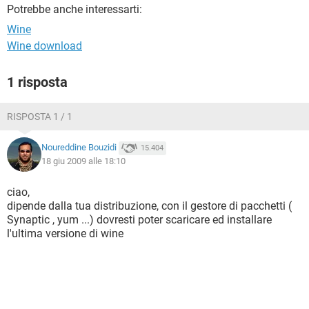
TIKTOK
FACEBOOK
Potrebbe anche interessarti:
Wine
HARDWARE
Wine download
1 risposta
RISPOSTA 1 / 1
Noureddine Bouzidi
15.404
18 giu 2009 alle 18:10
ciao,
dipende dalla tua distribuzione, con il gestore di pacchetti (
Synaptic , yum ...) dovresti poter scaricare ed installare
l'ultima versione di wine