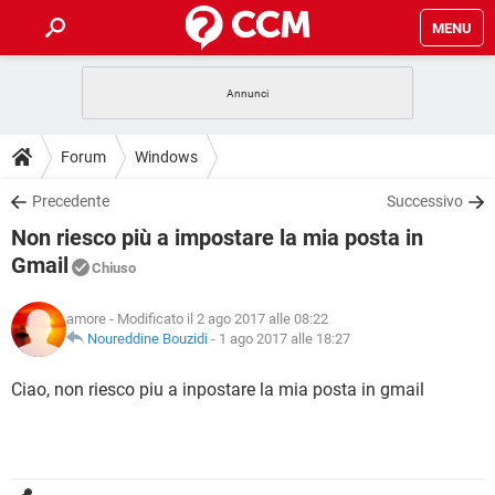
MENU
HOME
COVID-19
GAMING
GUIDE
Forum
Windows
INTRATTENIMENTO
ANDROID
COVID-19
GAMING
DOWNLOAD
Precedente
Successivo
iOS
WINDOWS 10
INTRATTENIMENTO
ANDROID
Non riesco più a impostare la mia posta in
INSTAGRAM
COVID-19
WHATSAPP
GAMING
FORUM
iOS
WINDOWS 10
Gmail
Chiuso
TIKTOK
INTRATTENIMENTO
FACEBOOK
ANDROID
INSTAGRAM
COVID-19
WHATSAPP
GAMING
GLOSSARIO
HARDWARE
iOS
WINDOWS 10
amore
- Modificato il 2 ago 2017 alle 08:22
TIKTOK
INTRATTENIMENTO
FACEBOOK
ANDROID
Noureddine Bouzidi
-
1 ago 2017 alle 18:27
INSTAGRAM
COVID-19
WHATSAPP
GAMING
HARDWARE
iOS
WINDOWS 10
Ciao, non riesco piu a inpostare la mia posta in gmail
TIKTOK
INTRATTENIMENTO
FACEBOOK
ANDROID
INSTAGRAM
WHATSAPP
HARDWARE
iOS
WINDOWS 10
TIKTOK
FACEBOOK
INSTAGRAM
WHATSAPP
HARDWARE