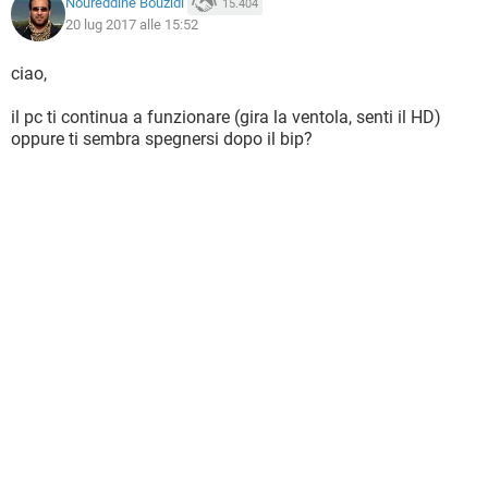
Noureddine Bouzidi
15.404
20 lug 2017 alle 15:52
ciao,
il pc ti continua a funzionare (gira la ventola, senti il HD)
oppure ti sembra spegnersi dopo il bip?