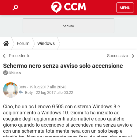
MENU
HOME
COVID-19
GAMING
GUIDE
Forum
Windows
INTRATTENIMENTO
ANDROID
COVID-19
GAMING
DOWNLOAD
Precedente
Successivo
iOS
WINDOWS 10
INTRATTENIMENTO
ANDROID
Schermo nero senza avviso solo accensione
INSTAGRAM
COVID-19
WHATSAPP
GAMING
FORUM
iOS
WINDOWS 10
Chiuso
TIKTOK
INTRATTENIMENTO
FACEBOOK
ANDROID
INSTAGRAM
COVID-19
WHATSAPP
GAMING
GLOSSARIO
HARDWARE
iOS
Bety
- 19 lug 2017 alle 20:43
WINDOWS 10
TIKTOK
INTRATTENIMENTO
FACEBOOK
ANDROID
Bety -
22 lug 2017 alle 00:22
INSTAGRAM
COVID-19
WHATSAPP
GAMING
HARDWARE
iOS
WINDOWS 10
Ciao, ho un pc Lenovo G505 con sistema Windows 8 e
TIKTOK
INTRATTENIMENTO
FACEBOOK
ANDROID
aggiornamento a Windows 10. Giorni fa ha iniziato ad
INSTAGRAM
WHATSAPP
eseguire degli aggiornamenti automatici e dopo qualche
HARDWARE
iOS
WINDOWS 10
TIKTOK
FACEBOOK
giorno quando lo accendevo si accendeva ma senza avvio e
INSTAGRAM
WHATSAPP
con una schermata totalmente nera, con un solo beep e
HARDWARE