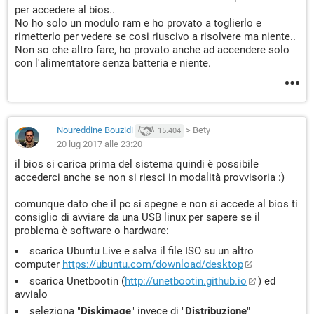
per accedere al bios..
No ho solo un modulo ram e ho provato a toglierlo e
rimetterlo per vedere se cosi riuscivo a risolvere ma niente..
Non so che altro fare, ho provato anche ad accendere solo
con l'alimentatore senza batteria e niente.
Noureddine Bouzidi
>
Bety
15.404
20 lug 2017 alle 23:20
il bios si carica prima del sistema quindi è possibile
accederci anche se non si riesci in modalità provvisoria :)
comunque dato che il pc si spegne e non si accede al bios ti
consiglio di avviare da una USB linux per sapere se il
problema è software o hardware:
scarica Ubuntu Live e salva il file ISO su un altro
computer
https://ubuntu.com/download/desktop
scarica Unetbootin (
http://unetbootin.github.io
) ed
avvialo
seleziona "
Diskimage
" invece di "
Distribuzione
"