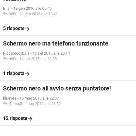
Bilal
-
19 gen 2016 alle 06:46
n00r
-
20 gen 2016 alle 18:41
5 risposte
Schermo nero ma telefono funzionante
Riccardodybala
-
13 set 2015 alle 20:14
n00r
-
14 set 2015 alle 13:38
1 risposta
Schermo nero all'avvio senza puntatore!
blueyes
-
15 mag 2010 alle 22:37
@thor@
-
1 lug 2010 alle 23:59
12 risposte