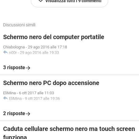
Visualizza tutti i 9 commenti
Discussioni simili
Schermo nero del computer portatile
Chiabologna
-
29 ago 2016 alle 17:18
n00r
-
29 ago 2016 alle 19:33
3 risposte
Schermo nero PC dopo accensione
EliMina
-
6 ott 2017 alle 11:03
EliMina
-
9 ott 2017 alle 19:36
2 risposte
Caduta cellulare schermo nero ma touch screen
funziona