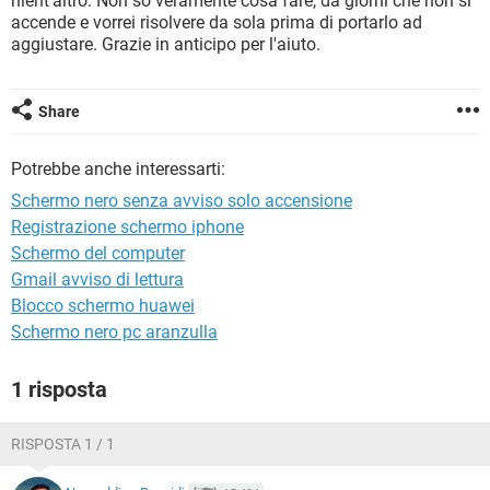
nient'altro. Non so veramente cosa fare, da giorni che non si
TIKTOK
FACEBOOK
accende e vorrei risolvere da sola prima di portarlo ad
aggiustare. Grazie in anticipo per l'aiuto.
HARDWARE
Share
Potrebbe anche interessarti:
Schermo nero senza avviso solo accensione
Registrazione schermo iphone
Schermo del computer
Gmail avviso di lettura
Blocco schermo huawei
Schermo nero pc aranzulla
1 risposta
RISPOSTA 1 / 1