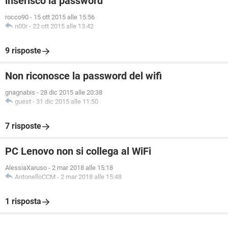
inserisco la password
rocco90
-
15 ott 2015 alle 15:56
n00r
-
22 ott 2015 alle 13:42
9 risposte
Non riconosce la password del wifi
gnagnabis
-
28 dic 2015 alle 20:38
guest
-
31 dic 2015 alle 11:50
7 risposte
PC Lenovo non si collega al WiFi
AlessiaXaruso
-
2 mar 2018 alle 15:18
AntonelloCCM
-
2 mar 2018 alle 15:48
1 risposta