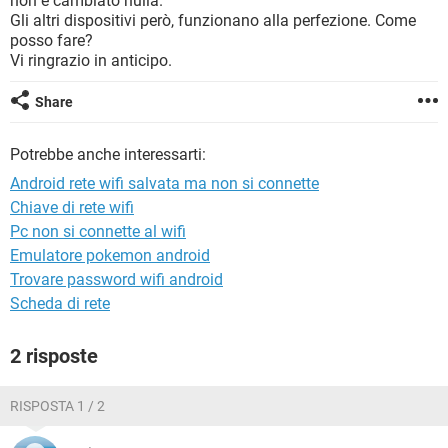
non è cambiato nulla.
TIKTOK
FACEBOOK
Gli altri dispositivi però, funzionano alla perfezione. Come
posso fare?
HARDWARE
Vi ringrazio in anticipo.
Share
Potrebbe anche interessarti:
Android rete wifi salvata ma non si connette
Chiave di rete wifi
Pc non si connette al wifi
Emulatore pokemon android
Trovare password wifi android
Scheda di rete
2 risposte
RISPOSTA 1 / 2