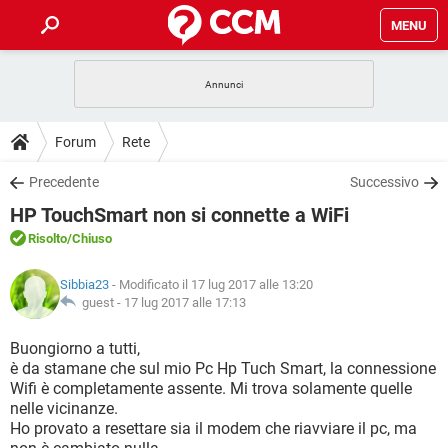
MENU
HOME
COVID-19
GAMING
GUIDE
Forum
Rete
INTRATTENIMENTO
ANDROID
COVID-19
GAMING
DOWNLOAD
Precedente
Successivo
iOS
WINDOWS 10
INTRATTENIMENTO
ANDROID
HP TouchSmart non si connette a WiFi
INSTAGRAM
COVID-19
WHATSAPP
GAMING
FORUM
iOS
WINDOWS 10
Risolto
/Chiuso
TIKTOK
INTRATTENIMENTO
FACEBOOK
ANDROID
INSTAGRAM
COVID-19
WHATSAPP
GAMING
GLOSSARIO
HARDWARE
iOS
Sibbia23
- Modificato il 17 lug 2017 alle 13:20
WINDOWS 10
TIKTOK
INTRATTENIMENTO
FACEBOOK
ANDROID
guest -
17 lug 2017 alle 17:13
INSTAGRAM
COVID-19
WHATSAPP
GAMING
HARDWARE
iOS
WINDOWS 10
Buongiorno a tutti,
TIKTOK
INTRATTENIMENTO
FACEBOOK
ANDROID
è da stamane che sul mio Pc Hp Tuch Smart, la connessione
INSTAGRAM
WHATSAPP
Wifi è completamente assente. Mi trova solamente quelle
HARDWARE
iOS
WINDOWS 10
TIKTOK
FACEBOOK
nelle vicinanze.
INSTAGRAM
WHATSAPP
Ho provato a resettare sia il modem che riavviare il pc, ma
HARDWARE