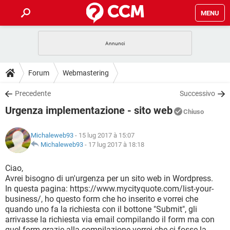
MENU
HOME
COVID-19
GAMING
GUIDE
Forum
Webmastering
INTRATTENIMENTO
ANDROID
COVID-19
GAMING
DOWNLOAD
Precedente
Successivo
iOS
WINDOWS 10
INTRATTENIMENTO
ANDROID
Urgenza implementazione - sito web
INSTAGRAM
COVID-19
WHATSAPP
GAMING
Chiuso
FORUM
iOS
WINDOWS 10
TIKTOK
INTRATTENIMENTO
FACEBOOK
ANDROID
Michaleweb93
- 15 lug 2017 à 15:07
INSTAGRAM
COVID-19
WHATSAPP
GAMING
GLOSSARIO
Michaleweb93
-
17 lug 2017 à 18:18
HARDWARE
iOS
WINDOWS 10
TIKTOK
INTRATTENIMENTO
FACEBOOK
ANDROID
INSTAGRAM
COVID-19
WHATSAPP
GAMING
Ciao,
HARDWARE
iOS
WINDOWS 10
Avrei bisogno di un'urgenza per un sito web in Wordpress.
TIKTOK
INTRATTENIMENTO
FACEBOOK
ANDROID
In questa pagina: https://www.mycityquote.com/list-your-
INSTAGRAM
WHATSAPP
business/, ho questo form che ho inserito e vorrei che
HARDWARE
iOS
WINDOWS 10
TIKTOK
FACEBOOK
quando uno fa la richiesta con il bottone "Submit", gli
INSTAGRAM
WHATSAPP
arrivasse la richiesta via email compilando il form ma con
HARDWARE
quel form grazie alla compilazione vorrei che ci fosse la