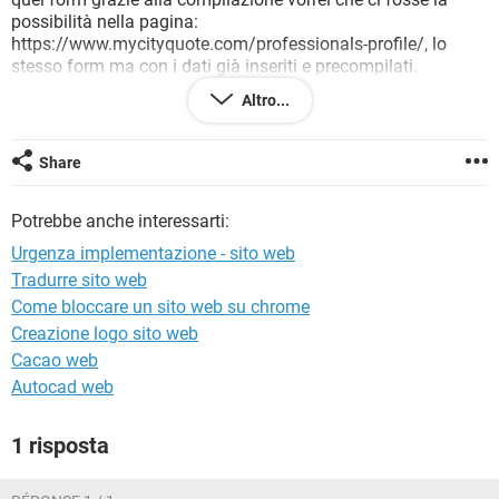
TIKTOK
FACEBOOK
possibilità nella pagina:
https://www.mycityquote.com/professionals-profile/, lo
HARDWARE
stesso form ma con i dati già inseriti e precompilati.
Si può fare e come?
Altro...
Grazie ne avrei bisogno.
Share
Saluti.
Potrebbe anche interessarti:
Michael
Urgenza implementazione - sito web
Tradurre sito web
Come bloccare un sito web su chrome
Creazione logo sito web
Cacao web
Autocad web
1 risposta