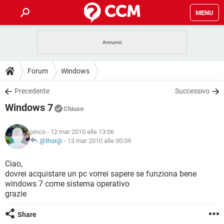
MENU
HOME
COVID-19
GAMING
GUIDE
Forum
Windows
INTRATTENIMENTO
ANDROID
COVID-19
GAMING
DOWNLOAD
Precedente
Successivo
iOS
WINDOWS 10
INTRATTENIMENTO
ANDROID
Windows 7
INSTAGRAM
COVID-19
WHATSAPP
GAMING
Chiuso
FORUM
iOS
WINDOWS 10
TIKTOK
INTRATTENIMENTO
FACEBOOK
ANDROID
pinco
- 12 mar 2010 alle 13:06
INSTAGRAM
COVID-19
WHATSAPP
GAMING
GLOSSARIO
@thor@
-
13 mar 2010 alle 00:09
HARDWARE
iOS
WINDOWS 10
TIKTOK
INTRATTENIMENTO
FACEBOOK
ANDROID
INSTAGRAM
COVID-19
WHATSAPP
GAMING
Ciao,
HARDWARE
iOS
WINDOWS 10
dovrei acquistare un pc vorrei sapere se funziona bene
TIKTOK
INTRATTENIMENTO
FACEBOOK
ANDROID
windows 7 come sistema operativo
INSTAGRAM
WHATSAPP
grazie
HARDWARE
iOS
WINDOWS 10
TIKTOK
FACEBOOK
INSTAGRAM
WHATSAPP
Share
HARDWARE