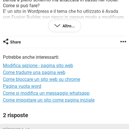
TIKTOK
FACEBOOK
Come si può fare?
E' un sito in Wordpress e il tema che ho utlizzato è Avada
HARDWARE
con Fusion Builder, non riesco in nessun modo a modificare.
Spero di essere stato chiaro.
Altro...
Grazi e aspetto delle vostre risposte in tanti in merito.
Share
Ciao.
Potrebbe anche interessarti:
Michael
Modifica sezione - pagina sito web
Come tradurre una pagina web
Come bloccare un sito web su chrome
Pagina vuota word
Come si modifica un messaggio whatsapp
Come impostare un sito come pagina iniziale
2 risposte