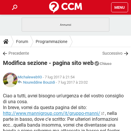
MENU
HOME
COVID-19
GAMING
GUIDE
Forum
Programmazione
INTRATTENIMENTO
ANDROID
COVID-19
GAMING
DOWNLOAD
Precedente
Successivo
iOS
WINDOWS 10
INTRATTENIMENTO
ANDROID
Modifica sezione - pagina sito web
INSTAGRAM
COVID-19
WHATSAPP
GAMING
Chiuso
FORUM
iOS
WINDOWS 10
TIKTOK
INTRATTENIMENTO
FACEBOOK
ANDROID
Michaleweb93
- 7 lug 2017 à 21:54
INSTAGRAM
COVID-19
WHATSAPP
GAMING
GLOSSARIO
Noureddine Bouzidi
-
7 lug 2017 à 23:02
HARDWARE
iOS
WINDOWS 10
TIKTOK
INTRATTENIMENTO
FACEBOOK
ANDROID
INSTAGRAM
COVID-19
WHATSAPP
GAMING
Ciao a tutti, avrei bisogno un'urgenza e del vostro consiglio
HARDWARE
iOS
WINDOWS 10
di una cosa.
TIKTOK
INTRATTENIMENTO
FACEBOOK
ANDROID
In breve, vorrei da questa pagina del sito:
INSTAGRAM
WHATSAPP
http://www.mannigroup.com/it/gruppo-manni/
, nella
HARDWARE
iOS
WINDOWS 10
TIKTOK
FACEBOOK
parte in basso, dove c'e scritto: Per ulteriori informazioni
INSTAGRAM
WHATSAPP
ecc...quella banda insomma, vorrei che diventasse una
HARDWARE
banda a pieno schermo ma attaccata in basso nel footer.