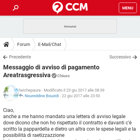
MENU
HOME
COVID-19
GAMING
GUIDE
Forum
E-Mail/Chat
INTRATTENIMENTO
ANDROID
COVID-19
GAMING
DOWNLOAD
Precedente
Successivo
iOS
WINDOWS 10
INTRATTENIMENTO
ANDROID
Messaggio di avviso di pagamento
INSTAGRAM
COVID-19
WHATSAPP
GAMING
FORUM
iOS
WINDOWS 10
Areatrasgressiva
Chiuso
TIKTOK
INTRATTENIMENTO
FACEBOOK
ANDROID
INSTAGRAM
COVID-19
WHATSAPP
GAMING
GLOSSARIO
HARDWARE
iOS
WINDOWS 10
heichepaura
- Modificato il 23 giu 2017 alle 08:39
TIKTOK
INTRATTENIMENTO
FACEBOOK
ANDROID
Noureddine Bouzidi
-
22 giu 2017 alle 23:50
INSTAGRAM
COVID-19
WHATSAPP
GAMING
HARDWARE
iOS
WINDOWS 10
Ciao,
TIKTOK
INTRATTENIMENTO
FACEBOOK
ANDROID
INSTAGRAM
WHATSAPP
anche a me hanno mandato una lettera di avviso legale
HARDWARE
iOS
WINDOWS 10
dove dicono che non ho rispettato il contratto e davanti c'è
TIKTOK
FACEBOOK
scritto la pappardella e dietro un altra con le spese legali e la
INSTAGRAM
WHATSAPP
possibilità di raetizzazzione
HARDWARE