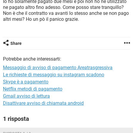
Io ho solamente pagato due mesi e poi non ho ne utilizzato
TIKTOK
FACEBOOK
ne pagato altro fino adesso. Come posso stare tranquillo?
HARDWARE
Non è che il contratto va avanti lo stesso anche se non pago
altri mesi? Ho un pò il panico grazie.
Share
Potrebbe anche interessarti:
Messaggio di avviso di pagamento Areatrasgressiva
Le richieste di messaggio su instagram scadono
Skype è a pagamento
Netflix metodi di pagamento
Gmail avviso di lettura
Disattivare avviso di chiamata android
1 risposta