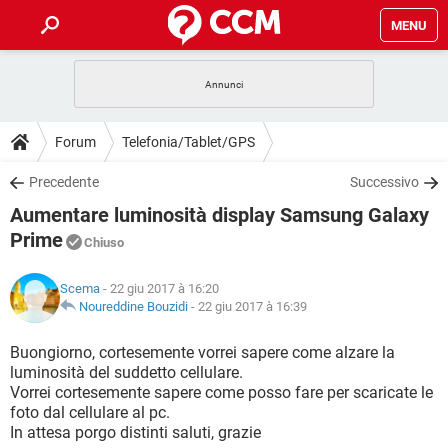
MENU
HOME
COVID-19
GAMING
GUIDE
Forum
Telefonia/Tablet/GPS
INTRATTENIMENTO
ANDROID
COVID-19
GAMING
DOWNLOAD
Precedente
Successivo
iOS
WINDOWS 10
INTRATTENIMENTO
ANDROID
Aumentare luminosità display Samsung Galaxy
INSTAGRAM
COVID-19
WHATSAPP
GAMING
FORUM
iOS
WINDOWS 10
Prime
Chiuso
TIKTOK
INTRATTENIMENTO
FACEBOOK
ANDROID
INSTAGRAM
COVID-19
WHATSAPP
GAMING
GLOSSARIO
HARDWARE
iOS
WINDOWS 10
Scema
- 22 giu 2017 à 16:20
TIKTOK
INTRATTENIMENTO
FACEBOOK
ANDROID
Noureddine Bouzidi
-
22 giu 2017 à 16:39
INSTAGRAM
COVID-19
WHATSAPP
GAMING
HARDWARE
iOS
WINDOWS 10
Buongiorno, cortesemente vorrei sapere come alzare la
TIKTOK
INTRATTENIMENTO
FACEBOOK
ANDROID
INSTAGRAM
WHATSAPP
luminosità del suddetto cellulare.
HARDWARE
iOS
WINDOWS 10
Vorrei cortesemente sapere come posso fare per scaricate le
TIKTOK
FACEBOOK
foto dal cellulare al pc.
INSTAGRAM
WHATSAPP
In attesa porgo distinti saluti, grazie
HARDWARE