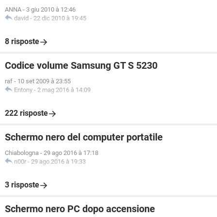
ANNA
-
3 giu 2010 à 12:46
david
-
22 dic 2010 à 19:45
8 risposte
Codice volume Samsung GT S 5230
raf
-
10 set 2009 à 23:55
Entony
-
2 mag 2016 à 14:09
222 risposte
Schermo nero del computer portatile
Chiabologna
-
29 ago 2016 à 17:18
n00r
-
29 ago 2016 à 19:33
3 risposte
Schermo nero PC dopo accensione