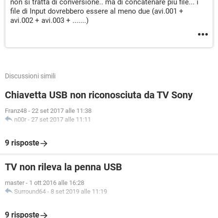
non si tratta di conversione.. ma di concatenare più file... i
file di Input dovrebbero essere al meno due (avi.001 +
avi.002 + avi.003 + .......)
Discussioni simili
Chiavetta USB non riconosciuta da TV Sony
Franz48
-
22 set 2017 alle 11:38
n00r
-
27 set 2017 alle 11:11
9 risposte
TV non rileva la penna USB
master
-
1 ott 2016 alle 16:28
Surround64
-
8 set 2019 alle 11:19
9 risposte