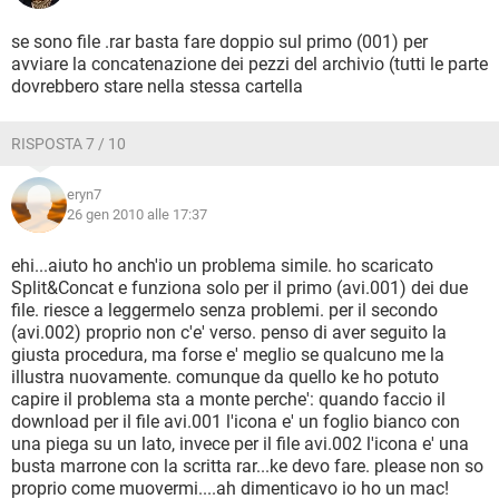
se sono file .rar basta fare doppio sul primo (001) per
avviare la concatenazione dei pezzi del archivio (tutti le parte
dovrebbero stare nella stessa cartella
RISPOSTA 7 / 10
eryn7
26 gen 2010 alle 17:37
ehi...aiuto ho anch'io un problema simile. ho scaricato
Split&Concat e funziona solo per il primo (avi.001) dei due
file. riesce a leggermelo senza problemi. per il secondo
(avi.002) proprio non c'e' verso. penso di aver seguito la
giusta procedura, ma forse e' meglio se qualcuno me la
illustra nuovamente. comunque da quello ke ho potuto
capire il problema sta a monte perche': quando faccio il
download per il file avi.001 l'icona e' un foglio bianco con
una piega su un lato, invece per il file avi.002 l'icona e' una
busta marrone con la scritta rar...ke devo fare. please non so
proprio come muovermi....ah dimenticavo io ho un mac!