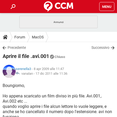
MENU
HOME
COVID-19
GAMING
GUIDE
Forum
MacOS
INTRATTENIMENTO
ANDROID
COVID-19
GAMING
DOWNLOAD
Precedente
Successivo
iOS
WINDOWS 10
INTRATTENIMENTO
ANDROID
Aprire il file .avi.001
INSTAGRAM
COVID-19
WHATSAPP
GAMING
Chiuso
FORUM
iOS
WINDOWS 10
TIKTOK
INTRATTENIMENTO
FACEBOOK
ANDROID
serenella3
- 8 apr 2009 alle 11:47
INSTAGRAM
COVID-19
WHATSAPP
GAMING
GLOSSARIO
vanalan -
17 dic 2011 alle 11:36
HARDWARE
iOS
WINDOWS 10
TIKTOK
INTRATTENIMENTO
FACEBOOK
ANDROID
INSTAGRAM
COVID-19
WHATSAPP
GAMING
Boungiorno,
HARDWARE
iOS
WINDOWS 10
TIKTOK
INTRATTENIMENTO
FACEBOOK
ANDROID
Ho appena scaricato un film diviso in più file. Avi.001,.
INSTAGRAM
WHATSAPP
Avi.002 etc ...
HARDWARE
iOS
WINDOWS 10
TIKTOK
FACEBOOK
quando voglio aprire i file alcun lettore lo vuole leggere, e
INSTAGRAM
WHATSAPP
anche se ho cancellato il numero dopo l'estensione. avi non
HARDWARE
funziona ..