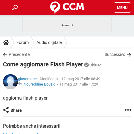
MENU
HOME
COVID-19
GAMING
GUIDE
Forum
Audio digitale
INTRATTENIMENTO
ANDROID
COVID-19
GAMING
DOWNLOAD
Precedente
Successivo
iOS
WINDOWS 10
INTRATTENIMENTO
ANDROID
Come aggiornare Flash Player
INSTAGRAM
COVID-19
WHATSAPP
GAMING
Chiuso
FORUM
iOS
WINDOWS 10
TIKTOK
INTRATTENIMENTO
FACEBOOK
ANDROID
giusemene
- Modificato il 12 mag 2017 alle 08:49
INSTAGRAM
COVID-19
WHATSAPP
GAMING
GLOSSARIO
Noureddine Bouzidi
-
11 mag 2017 alle 17:29
HARDWARE
iOS
WINDOWS 10
TIKTOK
INTRATTENIMENTO
FACEBOOK
ANDROID
INSTAGRAM
COVID-19
WHATSAPP
GAMING
aggiorna flash player
HARDWARE
iOS
WINDOWS 10
TIKTOK
INTRATTENIMENTO
FACEBOOK
ANDROID
Share
INSTAGRAM
WHATSAPP
HARDWARE
iOS
WINDOWS 10
TIKTOK
FACEBOOK
Potrebbe anche interessarti:
INSTAGRAM
WHATSAPP
HARDWARE