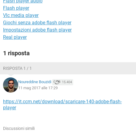
Flash player audio
TIKTOK
FACEBOOK
Flash player
HARDWARE
Vlc media player
Giochi senza adobe flash player
Impostazioni adobe flash player
Real player
1 risposta
RISPOSTA 1 / 1
Noureddine Bouzidi
15.404
11 mag 2017 alle 17:29
https://it.ccm.net/download/scaricare-140-adobe-flash-
player
Discussioni simili