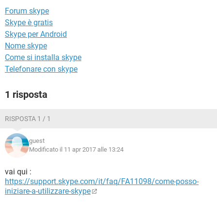
TIKTOK
FACEBOOK
Forum skype
HARDWARE
Skype è gratis
Skype per Android
Nome skype
Come si installa skype
Telefonare con skype
1 risposta
RISPOSTA 1 / 1
guest
Modificato il 11 apr 2017 alle 13:24
vai qui :
https://support.skype.com/it/faq/FA11098/come-posso-
iniziare-a-utilizzare-skype