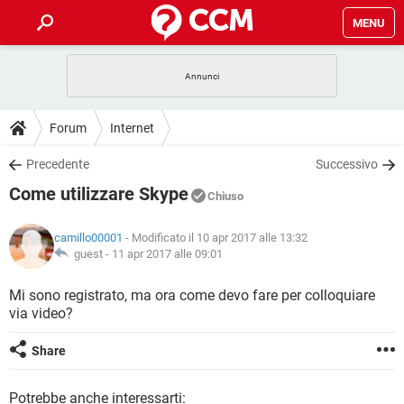
MENU
HOME
COVID-19
GAMING
GUIDE
Forum
Internet
INTRATTENIMENTO
ANDROID
COVID-19
GAMING
DOWNLOAD
Precedente
Successivo
iOS
WINDOWS 10
INTRATTENIMENTO
ANDROID
Come utilizzare Skype
INSTAGRAM
COVID-19
WHATSAPP
GAMING
Chiuso
FORUM
iOS
WINDOWS 10
TIKTOK
INTRATTENIMENTO
FACEBOOK
ANDROID
camillo00001
- Modificato il 10 apr 2017 alle 13:32
INSTAGRAM
COVID-19
WHATSAPP
GAMING
GLOSSARIO
guest -
11 apr 2017 alle 09:01
HARDWARE
iOS
WINDOWS 10
TIKTOK
INTRATTENIMENTO
FACEBOOK
ANDROID
INSTAGRAM
COVID-19
WHATSAPP
GAMING
Mi sono registrato, ma ora come devo fare per colloquiare
HARDWARE
iOS
WINDOWS 10
via video?
TIKTOK
INTRATTENIMENTO
FACEBOOK
ANDROID
INSTAGRAM
WHATSAPP
HARDWARE
iOS
WINDOWS 10
Share
TIKTOK
FACEBOOK
INSTAGRAM
WHATSAPP
HARDWARE
Potrebbe anche interessarti: