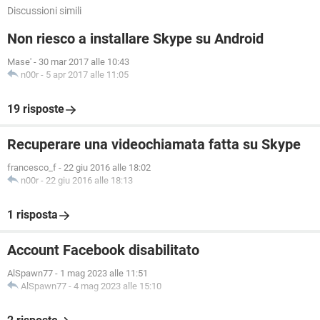
Discussioni simili
Non riesco a installare Skype su Android
Mase'
-
30 mar 2017 alle 10:43
n00r
-
5 apr 2017 alle 11:05
19 risposte
Recuperare una videochiamata fatta su Skype
francesco_f
-
22 giu 2016 alle 18:02
n00r
-
22 giu 2016 alle 18:13
1 risposta
Account Facebook disabilitato
AlSpawn77
-
1 mag 2023 alle 11:51
AlSpawn77
-
4 mag 2023 alle 15:10