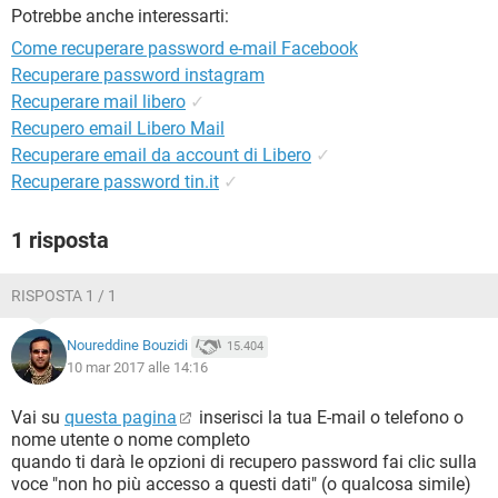
TIKTOK
FACEBOOK
Potrebbe anche interessarti:
HARDWARE
Come recuperare password e-mail Facebook
Recuperare password instagram
Recuperare mail libero
✓
Recupero email Libero Mail
Recuperare email da account di Libero
✓
Recuperare password tin.it
✓
1 risposta
RISPOSTA 1 / 1
Noureddine Bouzidi
15.404
10 mar 2017 alle 14:16
Vai su
questa pagina
inserisci la tua E-mail o telefono o
nome utente o nome completo
quando ti darà le opzioni di recupero password fai clic sulla
voce "non ho più accesso a questi dati" (o qualcosa simile)