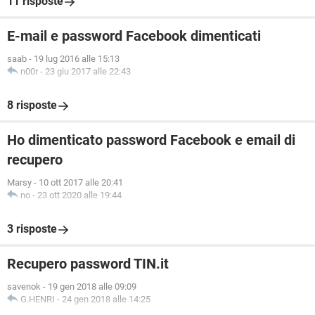
11 risposte
E-mail e password Facebook dimenticati
saab
-
19 lug 2016 alle 15:13
n00r
-
23 giu 2017 alle 22:43
8 risposte
Ho dimenticato password Facebook e email di
recupero
Marsy
-
10 ott 2017 alle 20:41
no
-
23 ott 2020 alle 19:44
3 risposte
Recupero password TIN.it
savenok
-
19 gen 2018 alle 09:09
G.HENRI
-
24 gen 2018 alle 14:25