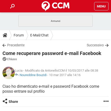
MENU
HOME
COVID-19
GAMING
GUIDE
Forum
E-Mail/Chat
INTRATTENIMENTO
ANDROID
COVID-19
GAMING
DOWNLOAD
Precedente
Successivo
iOS
WINDOWS 10
INTRATTENIMENTO
ANDROID
Come recuperare password e-mail Facebook
INSTAGRAM
COVID-19
WHATSAPP
GAMING
FORUM
iOS
WINDOWS 10
Chiuso
TIKTOK
INTRATTENIMENTO
FACEBOOK
ANDROID
INSTAGRAM
COVID-19
WHATSAPP
GAMING
GLOSSARIO
HARDWARE
iOS
Lucia
- Modificato da AntonelloCCM il 10/03/2017 alle 08:38
WINDOWS 10
TIKTOK
INTRATTENIMENTO
FACEBOOK
ANDROID
Noureddine Bouzidi
-
10 mar 2017 alle 14:16
INSTAGRAM
COVID-19
WHATSAPP
GAMING
HARDWARE
iOS
WINDOWS 10
Ciao ho dimenticato e-mail e password Facebook come
TIKTOK
INTRATTENIMENTO
FACEBOOK
ANDROID
posso entrare sul profilo
INSTAGRAM
WHATSAPP
HARDWARE
iOS
WINDOWS 10
TIKTOK
FACEBOOK
Share
INSTAGRAM
WHATSAPP
HARDWARE