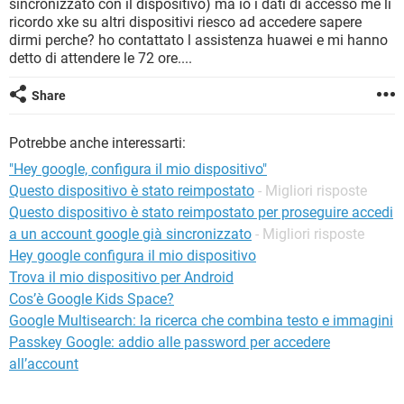
sincronizzato con il dispositivo) ma io i dati di accesso me li
TIKTOK
FACEBOOK
ricordo xke su altri dispositivi riesco ad accedere sapere
HARDWARE
dirmi perche? ho contattato l assistenza huawei e mi hanno
detto di attendere le 72 ore....
Share
Potrebbe anche interessarti:
"Hey google, configura il mio dispositivo"
Questo dispositivo è stato reimpostato
- Migliori risposte
Questo dispositivo è stato reimpostato per proseguire accedi
a un account google già sincronizzato
- Migliori risposte
Hey google configura il mio dispositivo
Trova il mio dispositivo per Android
Cos’è Google Kids Space?
Google Multisearch: la ricerca che combina testo e immagini
Passkey Google: addio alle password per accedere
all’account