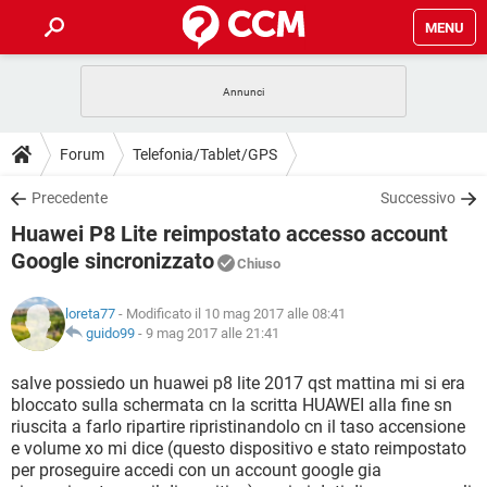
MENU
HOME
COVID-19
GAMING
GUIDE
Forum
Telefonia/Tablet/GPS
INTRATTENIMENTO
ANDROID
COVID-19
GAMING
DOWNLOAD
Precedente
Successivo
iOS
WINDOWS 10
INTRATTENIMENTO
ANDROID
Huawei P8 Lite reimpostato accesso account
INSTAGRAM
COVID-19
WHATSAPP
GAMING
FORUM
iOS
WINDOWS 10
Google sincronizzato
Chiuso
TIKTOK
INTRATTENIMENTO
FACEBOOK
ANDROID
INSTAGRAM
COVID-19
WHATSAPP
GAMING
GLOSSARIO
HARDWARE
iOS
WINDOWS 10
loreta77
- Modificato il 10 mag 2017 alle 08:41
TIKTOK
INTRATTENIMENTO
FACEBOOK
ANDROID
guido99
-
9 mag 2017 alle 21:41
INSTAGRAM
COVID-19
WHATSAPP
GAMING
HARDWARE
iOS
WINDOWS 10
salve possiedo un huawei p8 lite 2017 qst mattina mi si era
TIKTOK
INTRATTENIMENTO
FACEBOOK
ANDROID
INSTAGRAM
WHATSAPP
bloccato sulla schermata cn la scritta HUAWEI alla fine sn
HARDWARE
iOS
WINDOWS 10
riuscita a farlo ripartire ripristinandolo cn il taso accensione
TIKTOK
FACEBOOK
e volume xo mi dice (questo dispositivo e stato reimpostato
INSTAGRAM
WHATSAPP
per proseguire accedi con un account google gia
HARDWARE