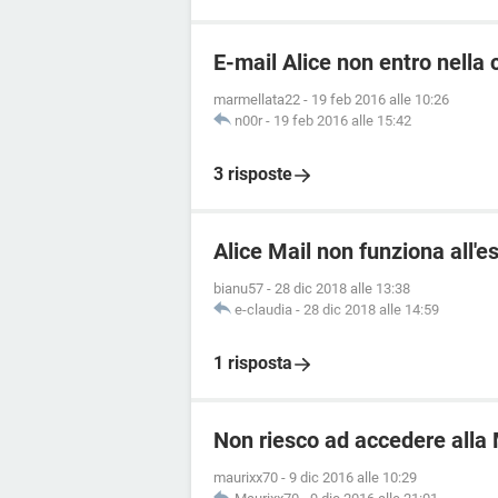
E-mail Alice non entro nella 
marmellata22
-
19 feb 2016 alle 10:26
n00r
-
19 feb 2016 alle 15:42
3 risposte
Alice Mail non funziona all'e
bianu57
-
28 dic 2018 alle 13:38
e-claudia
-
28 dic 2018 alle 14:59
1 risposta
Non riesco ad accedere alla 
maurixx70
-
9 dic 2016 alle 10:29