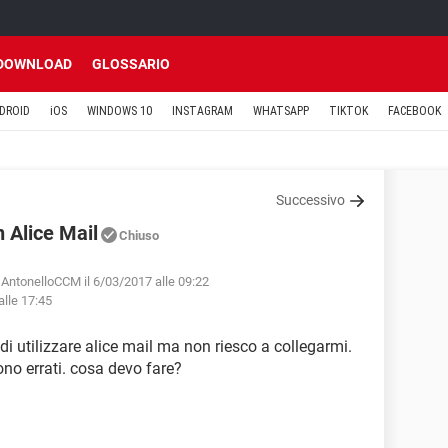
DOWNLOAD
GLOSSARIO
DROID
iOS
WINDOWS 10
INSTAGRAM
WHATSAPP
TIKTOK
FACEBOOK
Successivo
 Alice Mail
Chiuso
 AntonelloCCM il 6/03/2017 alle 09:22
alle 17:45
 di utilizzare alice mail ma non riesco a collegarmi.
o errati. cosa devo fare?