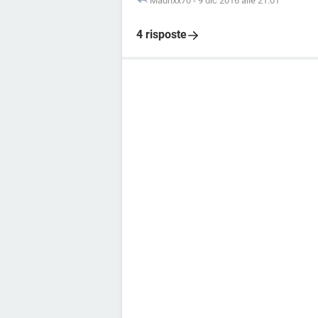
Maurixx70
-
9 dic 2016 alle 21:01
4 risposte