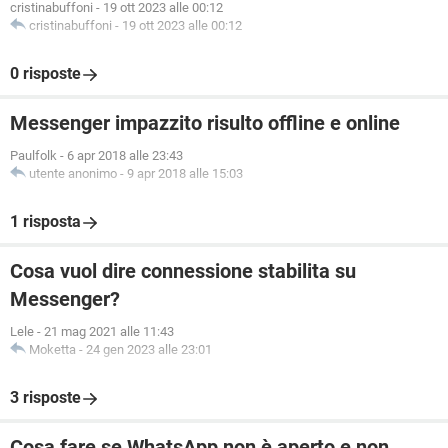
cristinabuffoni
-
19 ott 2023 alle 00:12
cristinabuffoni
-
19 ott 2023 alle 00:12
0 risposte
Messenger impazzito risulto offline e online
Paulfolk
-
6 apr 2018 alle 23:43
utente anonimo
-
9 apr 2018 alle 15:03
1 risposta
Cosa vuol dire connessione stabilita su
Messenger?
Lele
-
21 mag 2021 alle 11:43
Moketta
-
24 gen 2023 alle 23:01
3 risposte
Cosa fare se WhatsApp non è aperto e non