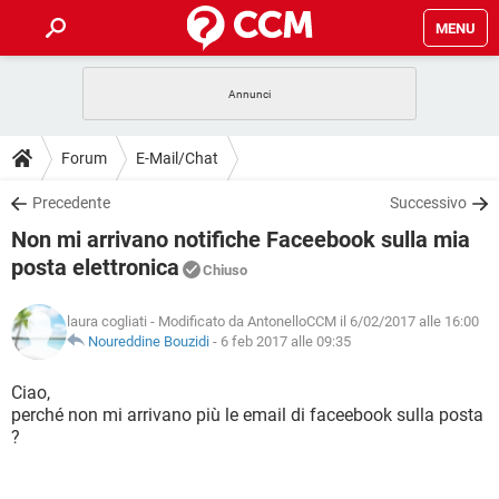
MENU
HOME
COVID-19
GAMING
GUIDE
Forum
E-Mail/Chat
INTRATTENIMENTO
ANDROID
COVID-19
GAMING
DOWNLOAD
Precedente
Successivo
iOS
WINDOWS 10
INTRATTENIMENTO
ANDROID
Non mi arrivano notifiche Faceebook sulla mia
INSTAGRAM
COVID-19
WHATSAPP
GAMING
FORUM
iOS
WINDOWS 10
posta elettronica
Chiuso
TIKTOK
INTRATTENIMENTO
FACEBOOK
ANDROID
INSTAGRAM
COVID-19
WHATSAPP
GAMING
GLOSSARIO
HARDWARE
iOS
WINDOWS 10
laura cogliati
- Modificato da AntonelloCCM il 6/02/2017 alle 16:00
TIKTOK
INTRATTENIMENTO
FACEBOOK
ANDROID
Noureddine Bouzidi
-
6 feb 2017 alle 09:35
INSTAGRAM
COVID-19
WHATSAPP
GAMING
HARDWARE
iOS
WINDOWS 10
Ciao,
TIKTOK
INTRATTENIMENTO
FACEBOOK
ANDROID
INSTAGRAM
WHATSAPP
perché non mi arrivano più le email di faceebook sulla posta
HARDWARE
iOS
WINDOWS 10
?
TIKTOK
FACEBOOK
INSTAGRAM
WHATSAPP
HARDWARE