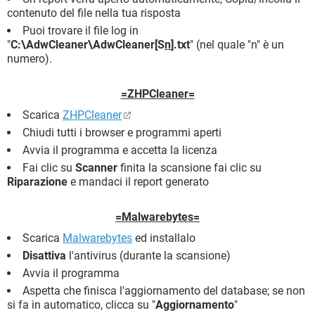
contenuto del file nella tua risposta
Puoi trovare il file log in
"
C:\AdwCleaner\AdwCleaner[S
n
].txt
" (nel quale "n" è un
numero).
=ZHPCleaner=
Scarica
ZHPCleaner
Chiudi tutti i browser e programmi aperti
Avvia il programma e accetta la licenza
Fai clic su
Scanner
finita la scansione fai clic su
Riparazione
e mandaci il report generato
=Malwarebytes=
Scarica
Malwarebytes
ed installalo
Disattiva
l'antivirus (durante la scansione)
Avvia il programma
Aspetta che finisca l'aggiornamento del database; se non
si fa in automatico, clicca su "
Aggiornamento
"