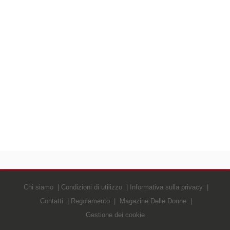
Chi siamo
Condizioni di utilizzo
Informativa sulla privacy
Contatti
Regolamento
Magazine Delle Donne
Gestione dei cookie