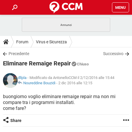
MENU
HOME
COVID-19
GAMING
GUIDE
Forum
Virus e Sicurezza
INTRATTENIMENTO
ANDROID
COVID-19
GAMING
DOWNLOAD
Precedente
Successivo
iOS
WINDOWS 10
INTRATTENIMENTO
ANDROID
Eliminare Remaige Repair
INSTAGRAM
COVID-19
WHATSAPP
GAMING
Chiuso
FORUM
iOS
WINDOWS 10
TIKTOK
INTRATTENIMENTO
FACEBOOK
ANDROID
dllpla
- Modificato da AntonelloCCM il 2/12/2016 alle 15:44
INSTAGRAM
COVID-19
WHATSAPP
GAMING
GLOSSARIO
Noureddine Bouzidi
-
2 dic 2016 alle 12:15
HARDWARE
iOS
WINDOWS 10
TIKTOK
INTRATTENIMENTO
FACEBOOK
ANDROID
INSTAGRAM
COVID-19
WHATSAPP
GAMING
buongiorno voglio eliminare remaige repair ma non mi
HARDWARE
iOS
WINDOWS 10
compare tra i programmi installati.
TIKTOK
INTRATTENIMENTO
FACEBOOK
ANDROID
come fare?
INSTAGRAM
WHATSAPP
HARDWARE
iOS
WINDOWS 10
TIKTOK
FACEBOOK
Share
INSTAGRAM
WHATSAPP
HARDWARE