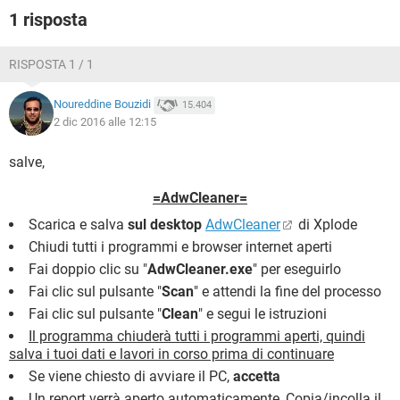
TIKTOK
FACEBOOK
1 risposta
HARDWARE
RISPOSTA 1 / 1
Noureddine Bouzidi
15.404
2 dic 2016 alle 12:15
salve,
=AdwCleaner=
Scarica e salva
sul desktop
AdwCleaner
di Xplode
Chiudi tutti i programmi e browser internet aperti
Fai doppio clic su "
AdwCleaner.exe
" per eseguirlo
Fai clic sul pulsante "
Scan
" e attendi la fine del processo
Fai clic sul pulsante "
Clean
" e segui le istruzioni
Il programma chiuderà tutti i programmi aperti, quindi
salva i tuoi dati e lavori in corso prima di continuare
Se viene chiesto di avviare il PC,
accetta
Un report verrà aperto automaticamente, Copia/incolla il